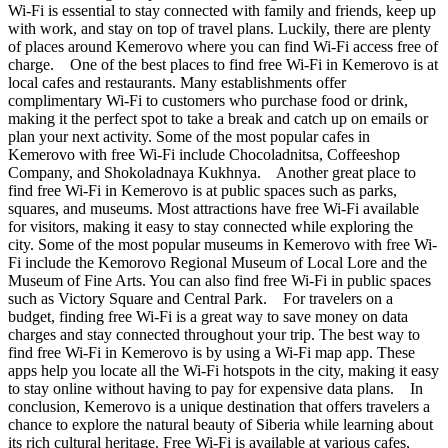
Wi-Fi is essential to stay connected with family and friends, keep up
with work, and stay on top of travel plans. Luckily, there are plenty
of places around Kemerovo where you can find Wi-Fi access free of
charge. One of the best places to find free Wi-Fi in Kemerovo is at
local cafes and restaurants. Many establishments offer
complimentary Wi-Fi to customers who purchase food or drink,
making it the perfect spot to take a break and catch up on emails or
plan your next activity. Some of the most popular cafes in
Kemerovo with free Wi-Fi include Chocoladnitsa, Coffeeshop
Company, and Shokoladnaya Kukhnya. Another great place to
find free Wi-Fi in Kemerovo is at public spaces such as parks,
squares, and museums. Most attractions have free Wi-Fi available
for visitors, making it easy to stay connected while exploring the
city. Some of the most popular museums in Kemerovo with free Wi-
Fi include the Kemorovo Regional Museum of Local Lore and the
Museum of Fine Arts. You can also find free Wi-Fi in public spaces
such as Victory Square and Central Park. For travelers on a
budget, finding free Wi-Fi is a great way to save money on data
charges and stay connected throughout your trip. The best way to
find free Wi-Fi in Kemerovo is by using a Wi-Fi map app. These
apps help you locate all the Wi-Fi hotspots in the city, making it easy
to stay online without having to pay for expensive data plans. In
conclusion, Kemerovo is a unique destination that offers travelers a
chance to explore the natural beauty of Siberia while learning about
its rich cultural heritage. Free Wi-Fi is available at various cafes,