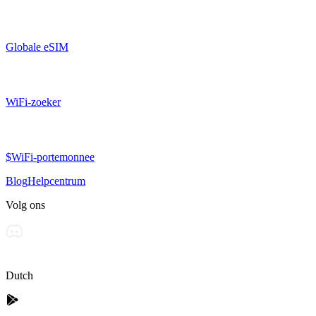
Globale eSIM
WiFi-zoeker
$WiFi-portemonnee
Blog
Helpcentrum
Volg ons
Dutch