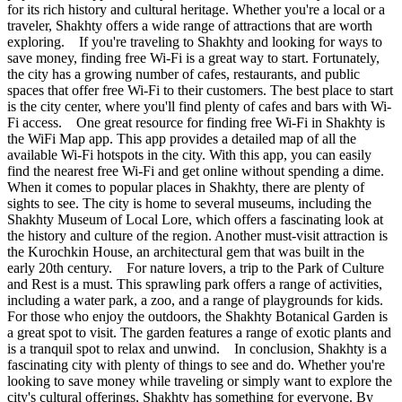
for its rich history and cultural heritage. Whether you're a local or a
traveler, Shakhty offers a wide range of attractions that are worth
exploring. If you're traveling to Shakhty and looking for ways to
save money, finding free Wi-Fi is a great way to start. Fortunately,
the city has a growing number of cafes, restaurants, and public
spaces that offer free Wi-Fi to their customers. The best place to start
is the city center, where you'll find plenty of cafes and bars with Wi-
Fi access. One great resource for finding free Wi-Fi in Shakhty is
the WiFi Map app. This app provides a detailed map of all the
available Wi-Fi hotspots in the city. With this app, you can easily
find the nearest free Wi-Fi and get online without spending a dime.
When it comes to popular places in Shakhty, there are plenty of
sights to see. The city is home to several museums, including the
Shakhty Museum of Local Lore, which offers a fascinating look at
the history and culture of the region. Another must-visit attraction is
the Kurochkin House, an architectural gem that was built in the
early 20th century. For nature lovers, a trip to the Park of Culture
and Rest is a must. This sprawling park offers a range of activities,
including a water park, a zoo, and a range of playgrounds for kids.
For those who enjoy the outdoors, the Shakhty Botanical Garden is
a great spot to visit. The garden features a range of exotic plants and
is a tranquil spot to relax and unwind. In conclusion, Shakhty is a
fascinating city with plenty of things to see and do. Whether you're
looking to save money while traveling or simply want to explore the
city's cultural offerings, Shakhty has something for everyone. By