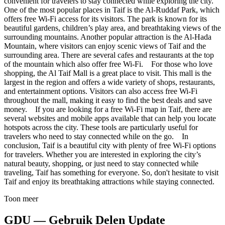
convenient for travelers to stay connected while exploring the city.
One of the most popular places in Taif is the Al-Ruddaf Park, which
offers free Wi-Fi access for its visitors. The park is known for its
beautiful gardens, children’s play area, and breathtaking views of the
surrounding mountains. Another popular attraction is the Al-Hada
Mountain, where visitors can enjoy scenic views of Taif and the
surrounding area. There are several cafes and restaurants at the top
of the mountain which also offer free Wi-Fi. For those who love
shopping, the Al Taif Mall is a great place to visit. This mall is the
largest in the region and offers a wide variety of shops, restaurants,
and entertainment options. Visitors can also access free Wi-Fi
throughout the mall, making it easy to find the best deals and save
money. If you are looking for a free Wi-Fi map in Taif, there are
several websites and mobile apps available that can help you locate
hotspots across the city. These tools are particularly useful for
travelers who need to stay connected while on the go. In
conclusion, Taif is a beautiful city with plenty of free Wi-Fi options
for travelers. Whether you are interested in exploring the city’s
natural beauty, shopping, or just need to stay connected while
traveling, Taif has something for everyone. So, don't hesitate to visit
Taif and enjoy its breathtaking attractions while staying connected.
Toon meer
GDU — Gebruik Delen Update