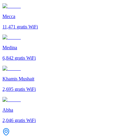
Mecca
11,471
gratis WiFi
Medina
6,842
gratis WiFi
Khamis Mushait
2,695
gratis WiFi
Abha
2,046
gratis WiFi