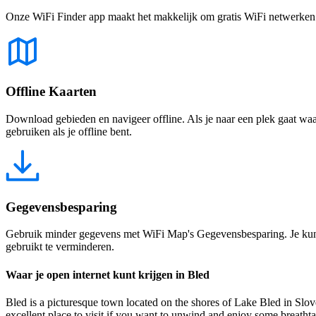
Onze WiFi Finder app maakt het makkelijk om gratis WiFi netwerken te
Offline Kaarten
Download gebieden en navigeer offline. Als je naar een plek gaat waar 
gebruiken als je offline bent.
Gegevensbesparing
Gebruik minder gegevens met WiFi Map's Gegevensbesparing. Je kunt 
gebruikt te verminderen.
Waar je open internet kunt krijgen in Bled
Bled is a picturesque town located on the shores of Lake Bled in Sloveni
excellent place to visit if you want to unwind and enjoy some breatht