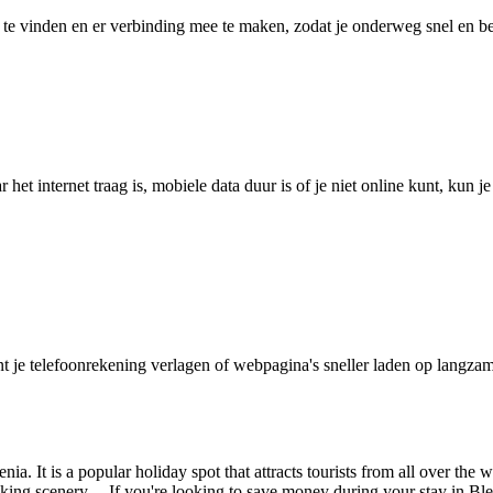
 vinden en er verbinding mee te maken, zodat je onderweg snel en betro
het internet traag is, mobiele data duur is of je niet online kunt, kun 
je telefoonrekening verlagen of webpagina's sneller laden op langzam
a. It is a popular holiday spot that attracts tourists from all over the 
aking scenery. If you're looking to save money during your stay in Bled