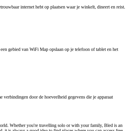
uwbaar internet hebt op plaatsen waar je winkelt, dineert en reist.
je een gebied van WiFi Map opslaan op je telefoon of tablet en het
e verbindingen door de hoeveelheid gegevens die je apparaat
world. Whether you're travelling solo or with your family, Bled is an
, it is always a good idea to find places where you can access free