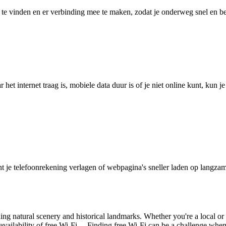
 vinden en er verbinding mee te maken, zodat je onderweg snel en betro
het internet traag is, mobiele data duur is of je niet online kunt, kun 
je telefoonrekening verlagen of webpagina's sneller laden op langzam
ng natural scenery and historical landmarks. Whether you're a local or a
e availability of free Wi-Fi. Finding free Wi-Fi can be a challenge whe