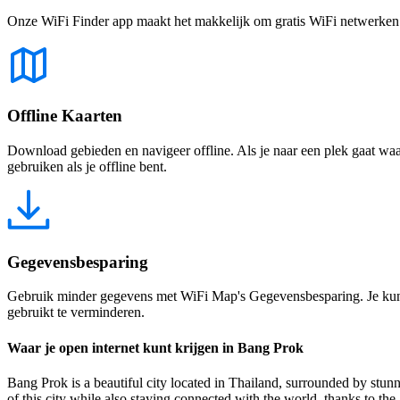
Onze WiFi Finder app maakt het makkelijk om gratis WiFi netwerken te
Offline Kaarten
Download gebieden en navigeer offline. Als je naar een plek gaat waar 
gebruiken als je offline bent.
Gegevensbesparing
Gebruik minder gegevens met WiFi Map's Gegevensbesparing. Je kunt 
gebruikt te verminderen.
Waar je open internet kunt krijgen in Bang Prok
Bang Prok is a beautiful city located in Thailand, surrounded by stunni
of this city while also staying connected with the world, thanks to th