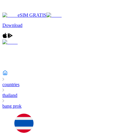
eSIM GRATIS
Download
countries
thailand
bang prok