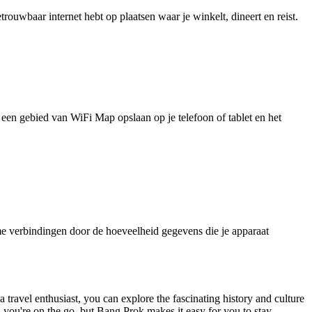
uwbaar internet hebt op plaatsen waar je winkelt, dineert en reist.
je een gebied van WiFi Map opslaan op je telefoon of tablet en het
e verbindingen door de hoeveelheid gegevens die je apparaat
 travel enthusiast, you can explore the fascinating history and culture
n you're on the go, but Bang Prok makes it easy for you to stay