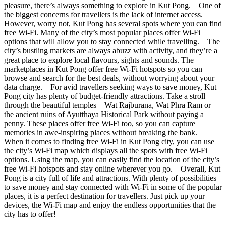
pleasure, there’s always something to explore in Kut Pong. One of
the biggest concerns for travellers is the lack of internet access.
However, worry not, Kut Pong has several spots where you can find
free Wi-Fi. Many of the city’s most popular places offer Wi-Fi
options that will allow you to stay connected while travelling. The
city’s bustling markets are always abuzz with activity, and they’re a
great place to explore local flavours, sights and sounds. The
marketplaces in Kut Pong offer free Wi-Fi hotspots so you can
browse and search for the best deals, without worrying about your
data charge. For avid travellers seeking ways to save money, Kut
Pong city has plenty of budget-friendly attractions. Take a stroll
through the beautiful temples – Wat Rajburana, Wat Phra Ram or
the ancient ruins of Ayutthaya Historical Park without paying a
penny. These places offer free Wi-Fi too, so you can capture
memories in awe-inspiring places without breaking the bank.
When it comes to finding free Wi-Fi in Kut Pong city, you can use
the city’s Wi-Fi map which displays all the spots with free Wi-Fi
options. Using the map, you can easily find the location of the city’s
free Wi-Fi hotspots and stay online wherever you go. Overall, Kut
Pong is a city full of life and attractions. With plenty of possibilities
to save money and stay connected with Wi-Fi in some of the popular
places, it is a perfect destination for travellers. Just pick up your
devices, the Wi-Fi map and enjoy the endless opportunities that the
city has to offer!