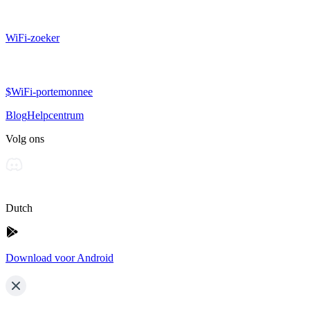
WiFi-zoeker
$WiFi-portemonnee
Blog
Helpcentrum
Volg ons
Dutch
Download voor Android