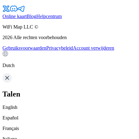
Online kaart
Blog
Helpcentrum
WiFi Map LLC ©
2026
Alle rechten voorbehouden
Gebruiksvoorwaarden
Privacybeleid
Account verwijderen
Dutch
Talen
English
Español
Français
Italiano