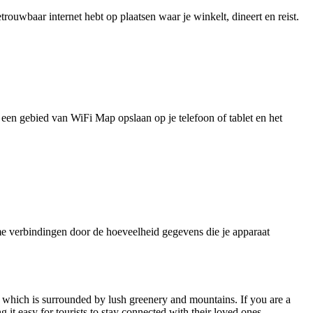
uwbaar internet hebt op plaatsen waar je winkelt, dineert en reist.
je een gebied van WiFi Map opslaan op je telefoon of tablet en het
e verbindingen door de hoeveelheid gegevens die je apparaat
 which is surrounded by lush greenery and mountains. If you are a
g it easy for tourists to stay connected with their loved ones.