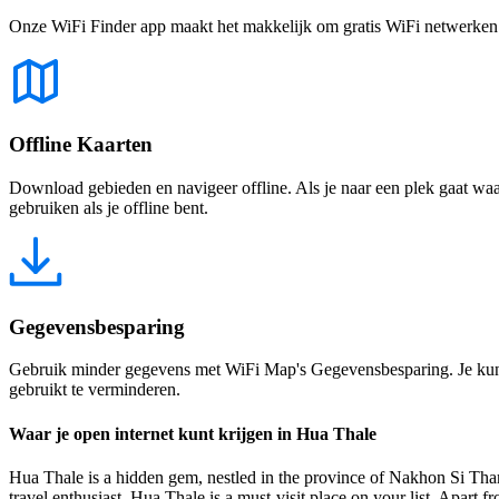
Onze WiFi Finder app maakt het makkelijk om gratis WiFi netwerken te
Offline Kaarten
Download gebieden en navigeer offline. Als je naar een plek gaat waar 
gebruiken als je offline bent.
Gegevensbesparing
Gebruik minder gegevens met WiFi Map's Gegevensbesparing. Je kunt 
gebruikt te verminderen.
Waar je open internet kunt krijgen in Hua Thale
Hua Thale is a hidden gem, nestled in the province of Nakhon Si Tham
travel enthusiast, Hua Thale is a must-visit place on your list. Apart