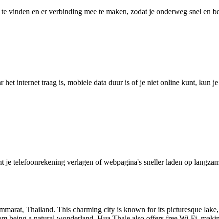
 vinden en er verbinding mee te maken, zodat je onderweg snel en betro
het internet traag is, mobiele data duur is of je niet online kunt, kun 
je telefoonrekening verlagen of webpagina's sneller laden op langzam
marat, Thailand. This charming city is known for its picturesque lake,
 from being a natural wonderland, Hua Thale also offers free Wi-Fi, makin