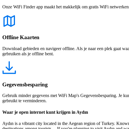
Onze WiFi Finder app maakt het makkelijk om gratis WiFi netwerken te
Offline Kaarten
Download gebieden en navigeer offline. Als je naar een plek gaat waar 
gebruiken als je offline bent.
Gegevensbesparing
Gebruik minder gegevens met WiFi Map's Gegevensbesparing. Je kunt 
gebruikt te verminderen.
Waar je open internet kunt krijgen in Aydın
Aydın is a vibrant city located in the Aegean region of Turkey. Known fo
destinations among tourists. If you're planning to visit Aydın and wa