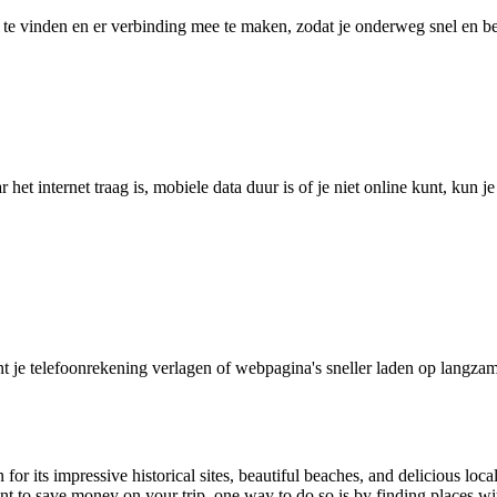
 vinden en er verbinding mee te maken, zodat je onderweg snel en betro
het internet traag is, mobiele data duur is of je niet online kunt, kun 
je telefoonrekening verlagen of webpagina's sneller laden op langzam
r its impressive historical sites, beautiful beaches, and delicious local 
nt to save money on your trip, one way to do so is by finding places wi