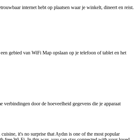
uwbaar internet hebt op plaatsen waar je winkelt, dineert en reist.
je een gebied van WiFi Map opslaan op je telefoon of tablet en het
e verbindingen door de hoeveelheid gegevens die je apparaat
cuisine, it's no surprise that Aydın is one of the most popular
th free Wi-Fi. In this way, you can stay connected with your loved