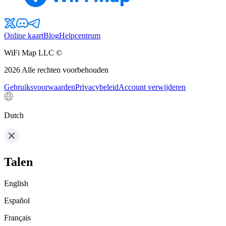
Online kaart
Blog
Helpcentrum
WiFi Map LLC ©
2026
Alle rechten voorbehouden
Gebruiksvoorwaarden
Privacybeleid
Account verwijderen
Dutch
Talen
English
Español
Français