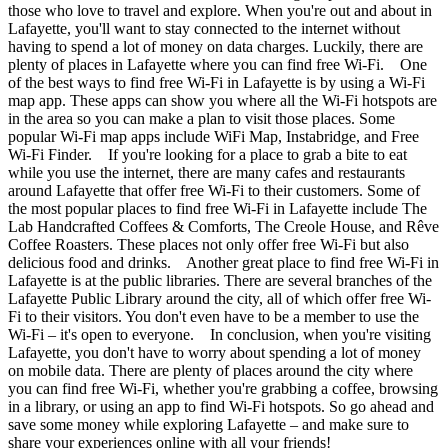
those who love to travel and explore. When you're out and about in
Lafayette, you'll want to stay connected to the internet without
having to spend a lot of money on data charges. Luckily, there are
plenty of places in Lafayette where you can find free Wi-Fi. One
of the best ways to find free Wi-Fi in Lafayette is by using a Wi-Fi
map app. These apps can show you where all the Wi-Fi hotspots are
in the area so you can make a plan to visit those places. Some
popular Wi-Fi map apps include WiFi Map, Instabridge, and Free
Wi-Fi Finder. If you're looking for a place to grab a bite to eat
while you use the internet, there are many cafes and restaurants
around Lafayette that offer free Wi-Fi to their customers. Some of
the most popular places to find free Wi-Fi in Lafayette include The
Lab Handcrafted Coffees & Comforts, The Creole House, and Rêve
Coffee Roasters. These places not only offer free Wi-Fi but also
delicious food and drinks. Another great place to find free Wi-Fi in
Lafayette is at the public libraries. There are several branches of the
Lafayette Public Library around the city, all of which offer free Wi-
Fi to their visitors. You don't even have to be a member to use the
Wi-Fi – it's open to everyone. In conclusion, when you're visiting
Lafayette, you don't have to worry about spending a lot of money
on mobile data. There are plenty of places around the city where
you can find free Wi-Fi, whether you're grabbing a coffee, browsing
in a library, or using an app to find Wi-Fi hotspots. So go ahead and
save some money while exploring Lafayette – and make sure to
share your experiences online with all your friends!