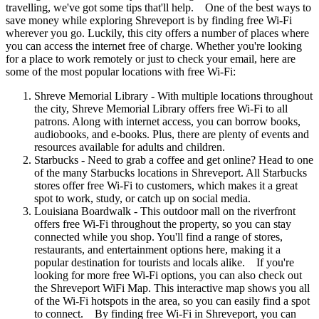
travelling, we've got some tips that'll help. One of the best ways to
save money while exploring Shreveport is by finding free Wi-Fi
wherever you go. Luckily, this city offers a number of places where
you can access the internet free of charge. Whether you're looking
for a place to work remotely or just to check your email, here are
some of the most popular locations with free Wi-Fi:
Shreve Memorial Library - With multiple locations throughout
the city, Shreve Memorial Library offers free Wi-Fi to all
patrons. Along with internet access, you can borrow books,
audiobooks, and e-books. Plus, there are plenty of events and
resources available for adults and children.
Starbucks - Need to grab a coffee and get online? Head to one
of the many Starbucks locations in Shreveport. All Starbucks
stores offer free Wi-Fi to customers, which makes it a great
spot to work, study, or catch up on social media.
Louisiana Boardwalk - This outdoor mall on the riverfront
offers free Wi-Fi throughout the property, so you can stay
connected while you shop. You'll find a range of stores,
restaurants, and entertainment options here, making it a
popular destination for tourists and locals alike. If you're
looking for more free Wi-Fi options, you can also check out
the Shreveport WiFi Map. This interactive map shows you all
of the Wi-Fi hotspots in the area, so you can easily find a spot
to connect. By finding free Wi-Fi in Shreveport, you can