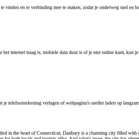
 vinden en er verbinding mee te maken, zodat je onderweg snel en betro
het internet traag is, mobiele data duur is of je niet online kunt, kun 
je telefoonrekening verlagen of webpagina's sneller laden op langzam
 in the heart of Connecticut, Danbury is a charming city filled with cul
for both locals and tourists alike. And what's more, the city has plent