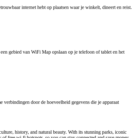
uwbaar internet hebt op plaatsen waar je winkelt, dineert en reist.
je een gebied van WiFi Map opslaan op je telefoon of tablet en het
e verbindingen door de hoeveelheid gegevens die je apparaat
ture, history, and natural beauty. With its stunning parks, iconic
y of free wi-fi hotspots, so you can stay connected and save money