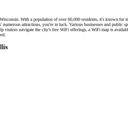
 Wisconsin. With a population of over 60,000 residents, it's known for
s' numerous attractions, you're in luck. Various businesses and public s
isitors navigate the city's free WiFi offerings, a WiFi map is availabl
red.
lis