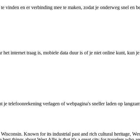
 vinden en er verbinding mee te maken, zodat je onderweg snel en betro
het internet traag is, mobiele data duur is of je niet online kunt, kun 
je telefoonrekening verlagen of webpagina's sneller laden op langzam
 Wisconsin. Known for its industrial past and rich cultural heritage, We
 best things about West Allis is that it's a great city for travelers who ar