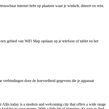
uwbaar internet hebt op plaatsen waar je winkelt, dineert en reist.
je een gebied van WiFi Map opslaan op je telefoon of tablet en het
e verbindingen door de hoeveelheid gegevens die je apparaat
st Allis today is a modern and welcoming city that offers a wide range
e looking to save money. With a little bit of planning, it's easy to find