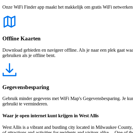
Onze WiFi Finder app maakt het makkelijk om gratis WiFi netwerken te
Offline Kaarten
Download gebieden en navigeer offline. Als je naar een plek gaat waar 
gebruiken als je offline bent.
Gegevensbesparing
Gebruik minder gegevens met WiFi Map's Gegevensbesparing. Je kunt 
gebruikt te verminderen.
Waar je open internet kunt krijgen in West Allis
West Allis is a vibrant and bustling city located in Milwaukee County,
of attractions and activities for residents and visitors alike. One of the