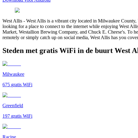
West Allis
-
West Allis is a vibrant city located in Milwaukee County,
looking for a place to connect to the internet while enjoying West Alli
Market, Westallion Brewing Company, and Chuck E. Cheese's. To help v
remotely or simply catch up on social media, West Allis has you cove
Steden met gratis WiFi in de buurt West Al
Milwaukee
675
gratis WiFi
Greenfield
197
gratis WiFi
Racine