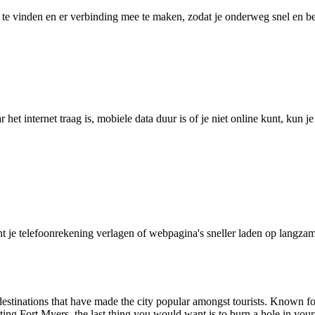
 vinden en er verbinding mee te maken, zodat je onderweg snel en betro
het internet traag is, mobiele data duur is of je niet online kunt, kun 
je telefoonrekening verlagen of webpagina's sneller laden op langzam
l destinations that have made the city popular amongst tourists. Known fo
ting Fort Myers, the last thing you would want is to burn a hole in your 