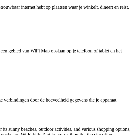
uwbaar internet hebt op plaatsen waar je winkelt, dineert en reist.
je een gebied van WiFi Map opslaan op je telefoon of tablet en het
e verbindingen door de hoeveelheid gegevens die je apparaat
r its sunny beaches, outdoor activities, and various shopping options,
pocket on Wi-Fi bills. Not to worry, though - the city offers