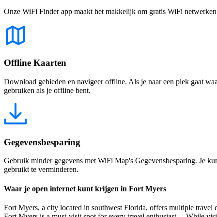
Onze WiFi Finder app maakt het makkelijk om gratis WiFi netwerken te
Offline Kaarten
Download gebieden en navigeer offline. Als je naar een plek gaat waar 
gebruiken als je offline bent.
Gegevensbesparing
Gebruik minder gegevens met WiFi Map's Gegevensbesparing. Je kunt 
gebruikt te verminderen.
Waar je open internet kunt krijgen in Fort Myers
Fort Myers, a city located in southwest Florida, offers multiple trave
Fort Myers is a must-visit spot for every travel enthusiast. While visi