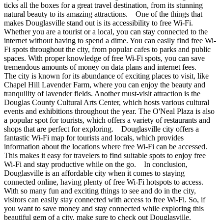
ticks all the boxes for a great travel destination, from its stunning
natural beauty to its amazing attractions. One of the things that
makes Douglasville stand out is its accessibility to free Wi-Fi.
Whether you are a tourist or a local, you can stay connected to the
internet without having to spend a dime. You can easily find free Wi-
Fi spots throughout the city, from popular cafes to parks and public
spaces. With proper knowledge of free Wi-Fi spots, you can save
tremendous amounts of money on data plans and internet fees.
The city is known for its abundance of exciting places to visit, like
Chapel Hill Lavender Farm, where you can enjoy the beauty and
tranquility of lavender fields. Another must-visit attraction is the
Douglas County Cultural Arts Center, which hosts various cultural
events and exhibitions throughout the year. The O'Neal Plaza is also
a popular spot for tourists, which offers a variety of restaurants and
shops that are perfect for exploring. Douglasville city offers a
fantastic Wi-Fi map for tourists and locals, which provides
information about the locations where free Wi-Fi can be accessed.
This makes it easy for travelers to find suitable spots to enjoy free
Wi-Fi and stay productive while on the go. In conclusion,
Douglasville is an affordable city when it comes to staying
connected online, having plenty of free Wi-Fi hotspots to access.
With so many fun and exciting things to see and do in the city,
visitors can easily stay connected with access to free Wi-Fi. So, if
you want to save money and stay connected while exploring this
beautiful gem of a city, make sure to check out Douglasville.