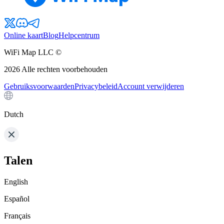
Online kaart
Blog
Helpcentrum
WiFi Map LLC ©
2026
Alle rechten voorbehouden
Gebruiksvoorwaarden
Privacybeleid
Account verwijderen
Dutch
Talen
English
Español
Français