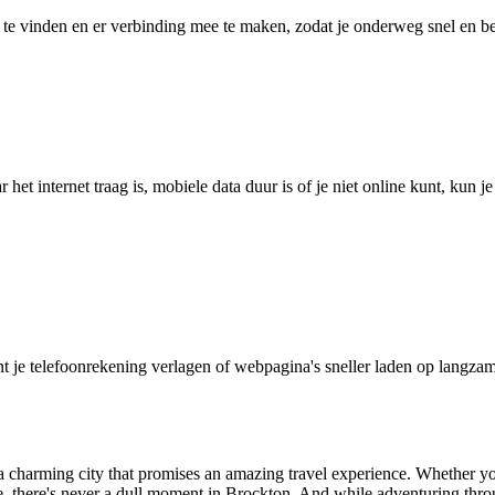
 vinden en er verbinding mee te maken, zodat je onderweg snel en betro
het internet traag is, mobiele data duur is of je niet online kunt, kun 
je telefoonrekening verlagen of webpagina's sneller laden op langzam
 charming city that promises an amazing travel experience. Whether you
there's never a dull moment in Brockton. And while adventuring through