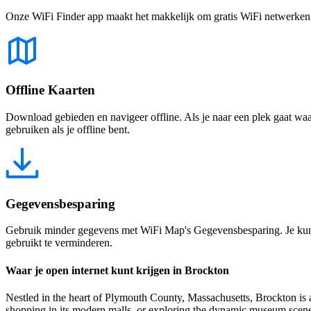
Onze WiFi Finder app maakt het makkelijk om gratis WiFi netwerken te
Offline Kaarten
Download gebieden en navigeer offline. Als je naar een plek gaat waar 
gebruiken als je offline bent.
Gegevensbesparing
Gebruik minder gegevens met WiFi Map's Gegevensbesparing. Je kunt 
gebruikt te verminderen.
Waar je open internet kunt krijgen in Brockton
Nestled in the heart of Plymouth County, Massachusetts, Brockton is a
shopping in its modern malls, or exploring the dynamic museum scene, 