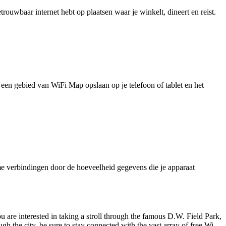
uwbaar internet hebt op plaatsen waar je winkelt, dineert en reist.
je een gebied van WiFi Map opslaan op je telefoon of tablet en het
e verbindingen door de hoeveelheid gegevens die je apparaat
 are interested in taking a stroll through the famous D.W. Field Park,
 the city, be sure to stay connected with the vast array of free Wi-