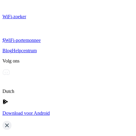
WiFi-zoeker
$WiFi-portemonnee
Blog
Helpcentrum
Volg ons
Dutch
Download voor Android