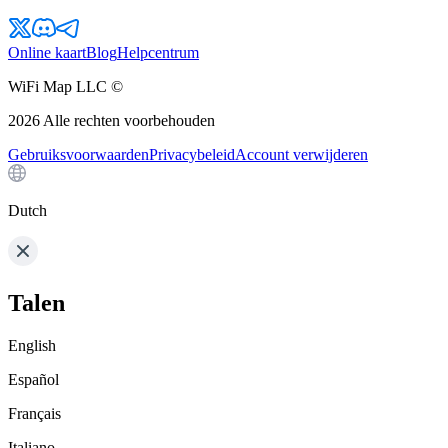
Online kaart
Blog
Helpcentrum
WiFi Map LLC ©
2026
Alle rechten voorbehouden
Gebruiksvoorwaarden
Privacybeleid
Account verwijderen
Dutch
Talen
English
Español
Français
Italiano