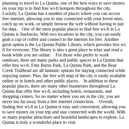
planning to travel to La Quinta, one of the best ways to save money
on your trip is to find free wi-fi hotspots throughout the city.
Luckily, La Quinta has a number of places where you can access
free internet, allowing you to stay connected with your loved ones,
catch up on work, or simply browse the web without having to pay
for data. One of the most popular places to find free wi-fi in La
Quinta is Starbucks. With two locations in the city, you can easily
grab a cup of coffee and connect to the internet for free. Another
great option is the La Quinta Public Library, which provides free wi-
fi for everyone. The library is also a great place to relax and read a
book while you are online. For those who prefer to work
outdoors, there are many parks and public spaces in La Quinta that
offer free wi-fi. Fritz Burns Park, La Quinta Park, and the Bear
Creek Trailhead are all fantastic options for staying connected while
enjoying nature. Plus, the free wifi map of the city is easily available
online or in hotels and other public places. In addition to these
popular places, there are many other businesses throughout La
Quinta that offer free wi-fi, including hotels, restaurants, and
shopping centers. So no matter where you are in the city, you are
never too far away from a free internet connection. Overall,
finding free wi-fi in La Quinta is easy and convenient, allowing you
to save money on your trip and stay connected with the world. With
so many popular attractions and beautiful landscapes to explore, La
Quinta is truly a wonderful place to visit.