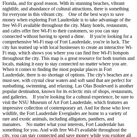
Florida, and for good reason. With its stunning beaches, vibrant
nightlife, and abundance of cultural attractions, there is something
for everyone in this vibrant city. One of the best ways to save
money when exploring Fort Lauderdale is to take advantage of the
free Wi-Fi available throughout the city. Many hotels, restaurants,
and cafes offer free Wi-Fi to their customers, so you can stay
connected without having to spend a dime. If you're looking for a
comprehensive Wi-Fi map of Fort Lauderdale, you're in luck. The
city has teamed up with local businesses to create an interactive Wi-
Fi map, which shows you where you can find free Wi-Fi hotspots
throughout the city. This map is a great resource for both tourists and
locals, making it easy to stay connected no matter where you are.
When it comes to finding the most popular places in Fort
Lauderdale, there is no shortage of options. The city's beaches are a
must-see, with crystal clear waters and soft sand that are perfect for
sunbathing, swimming, and relaxing. Las Olas Boulevard is another
popular destination, known for its eclectic mix of shops, restaurants,
and galleries. If you're looking for a cultural experience, be sure to
visit the NSU Museum of Art Fort Lauderdale, which features an
impressive collection of contemporary art. And for those who love
wildlife, the Fort Lauderdale Everglades are home to a variety of
rare and exotic animals, including alligators, panthers, and
manatees. No matter what your interests, Fort Lauderdale has
something for you. And with free Wi-Fi available throughout the
city, you can stay connected and save money while you explore all