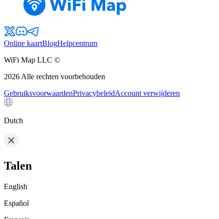
Online kaart
Blog
Helpcentrum
WiFi Map LLC ©
2026
Alle rechten voorbehouden
Gebruiksvoorwaarden
Privacybeleid
Account verwijderen
Dutch
Talen
English
Español