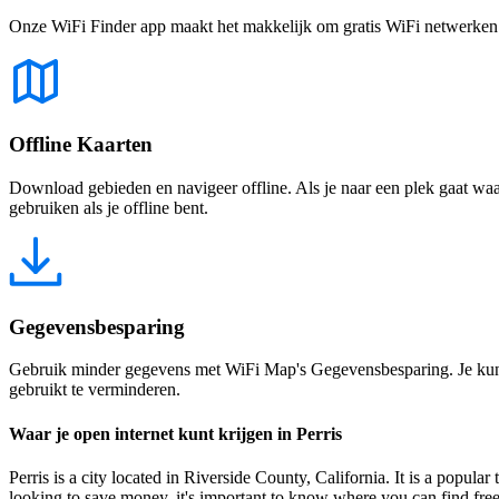
Onze WiFi Finder app maakt het makkelijk om gratis WiFi netwerken te
Offline Kaarten
Download gebieden en navigeer offline. Als je naar een plek gaat waar 
gebruiken als je offline bent.
Gegevensbesparing
Gebruik minder gegevens met WiFi Map's Gegevensbesparing. Je kunt 
gebruikt te verminderen.
Waar je open internet kunt krijgen in Perris
Perris is a city located in Riverside County, California. It is a popular 
looking to save money, it's important to know where you can find free 