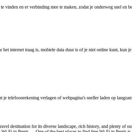
 vinden en er verbinding mee te maken, zodat je onderweg snel en betro
het internet traag is, mobiele data duur is of je niet online kunt, kun 
je telefoonrekening verlagen of webpagina's sneller laden op langzam
travel destination for its diverse landscape, rich history, and plenty of ou
Wi-Fi in Perris. One of the best places to find free Wi-Fi in Perris is a