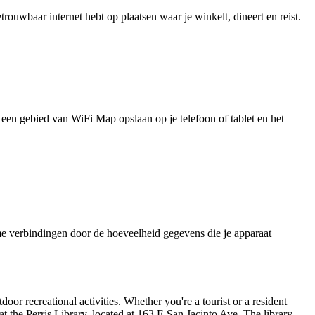
uwbaar internet hebt op plaatsen waar je winkelt, dineert en reist.
je een gebied van WiFi Map opslaan op je telefoon of tablet en het
e verbindingen door de hoeveelheid gegevens die je apparaat
tdoor recreational activities. Whether you're a tourist or a resident
t the Perris Library, located at 163 E San Jacinto Ave. The library