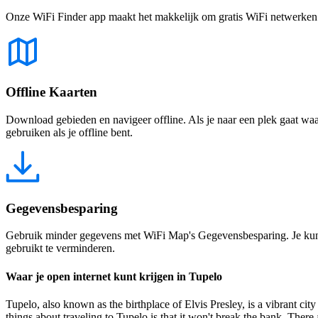
Onze WiFi Finder app maakt het makkelijk om gratis WiFi netwerken te
Offline Kaarten
Download gebieden en navigeer offline. Als je naar een plek gaat waar 
gebruiken als je offline bent.
Gegevensbesparing
Gebruik minder gegevens met WiFi Map's Gegevensbesparing. Je kunt 
gebruikt te verminderen.
Waar je open internet kunt krijgen in Tupelo
Tupelo, also known as the birthplace of Elvis Presley, is a vibrant ci
things about traveling to Tupelo is that it won't break the bank. There