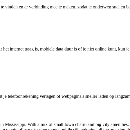
 vinden en er verbinding mee te maken, zodat je onderweg snel en betro
het internet traag is, mobiele data duur is of je niet online kunt, kun 
je telefoonrekening verlagen of webpagina's sneller laden op langzam
ty in Mississippi. With a mix of small-town charm and big-city amenities,
 are plenty of ways to save money while still enjoying all the amazing th