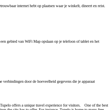
uwbaar internet hebt op plaatsen waar je winkelt, dineert en reist.
je een gebied van WiFi Map opslaan op je telefoon of tablet en het
e verbindingen door de hoeveelheid gegevens die je apparaat
 Tupelo offers a unique travel experience for visitors. One of the best
ings the city has to offer. For instance, Tupelo is home to many free