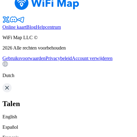
Online kaart
Blog
Helpcentrum
WiFi Map LLC ©
2026
Alle rechten voorbehouden
Gebruiksvoorwaarden
Privacybeleid
Account verwijderen
Dutch
Talen
English
Español