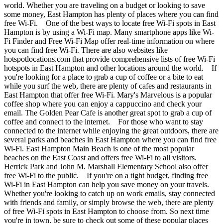
world. Whether you are traveling on a budget or looking to save
some money, East Hampton has plenty of places where you can find
free Wi-Fi. One of the best ways to locate free Wi-Fi spots in East
Hampton is by using a Wi-Fi map. Many smartphone apps like Wi-
Fi Finder and Free Wi-Fi Map offer real-time information on where
you can find free Wi-Fi. There are also websites like
hotspotlocations.com that provide comprehensive lists of free Wi-Fi
hotspots in East Hampton and other locations around the world. If
you're looking for a place to grab a cup of coffee or a bite to eat
while you surf the web, there are plenty of cafes and restaurants in
East Hampton that offer free Wi-Fi. Mary's Marvelous is a popular
coffee shop where you can enjoy a cappuccino and check your
email. The Golden Pear Cafe is another great spot to grab a cup of
coffee and connect to the internet. For those who want to stay
connected to the internet while enjoying the great outdoors, there are
several parks and beaches in East Hampton where you can find free
Wi-Fi. East Hampton Main Beach is one of the most popular
beaches on the East Coast and offers free Wi-Fi to all visitors.
Herrick Park and John M. Marshall Elementary School also offer
free Wi-Fi to the public. If you're on a tight budget, finding free
Wi-Fi in East Hampton can help you save money on your travels.
Whether you're looking to catch up on work emails, stay connected
with friends and family, or simply browse the web, there are plenty
of free Wi-Fi spots in East Hampton to choose from. So next time
you're in town, be sure to check out some of these popular places