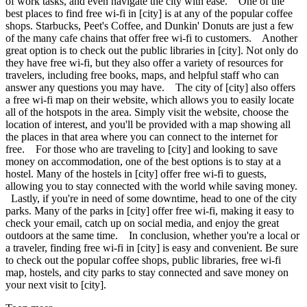
of work tasks, and even navigate the city with ease. One of the
best places to find free wi-fi in [city] is at any of the popular coffee
shops. Starbucks, Peet's Coffee, and Dunkin' Donuts are just a few
of the many cafe chains that offer free wi-fi to customers. Another
great option is to check out the public libraries in [city]. Not only do
they have free wi-fi, but they also offer a variety of resources for
travelers, including free books, maps, and helpful staff who can
answer any questions you may have. The city of [city] also offers
a free wi-fi map on their website, which allows you to easily locate
all of the hotspots in the area. Simply visit the website, choose the
location of interest, and you'll be provided with a map showing all
the places in that area where you can connect to the internet for
free. For those who are traveling to [city] and looking to save
money on accommodation, one of the best options is to stay at a
hostel. Many of the hostels in [city] offer free wi-fi to guests,
allowing you to stay connected with the world while saving money.
Lastly, if you're in need of some downtime, head to one of the city
parks. Many of the parks in [city] offer free wi-fi, making it easy to
check your email, catch up on social media, and enjoy the great
outdoors at the same time. In conclusion, whether you're a local or
a traveler, finding free wi-fi in [city] is easy and convenient. Be sure
to check out the popular coffee shops, public libraries, free wi-fi
map, hostels, and city parks to stay connected and save money on
your next visit to [city].