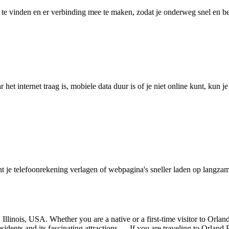
 vinden en er verbinding mee te maken, zodat je onderweg snel en betro
het internet traag is, mobiele data duur is of je niet online kunt, kun 
je telefoonrekening verlagen of webpagina's sneller laden op langzam
llinois, USA. Whether you are a native or a first-time visitor to Orlan
sidents and its fascinating attractions. If you are traveling to Orland P