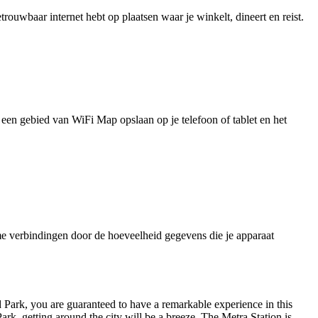
uwbaar internet hebt op plaatsen waar je winkelt, dineert en reist.
je een gebied van WiFi Map opslaan op je telefoon of tablet en het
e verbindingen door de hoeveelheid gegevens die je apparaat
d Park, you are guaranteed to have a remarkable experience in this
ark, getting around the city will be a breeze. The Metra Station is