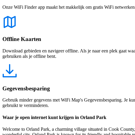
Onze WiFi Finder app maakt het makkelijk om gratis WiFi netwerken te
Offline Kaarten
Download gebieden en navigeer offline. Als je naar een plek gaat waar 
gebruiken als je offline bent.
Gegevensbesparing
Gebruik minder gegevens met WiFi Map's Gegevensbesparing. Je kunt 
gebruikt te verminderen.
Waar je open internet kunt krijgen in Orland Park
Welcome to Orland Park, a charming village situated in Cook County, I
wonderful city. Orland Park is known for its friendly and hospitable re