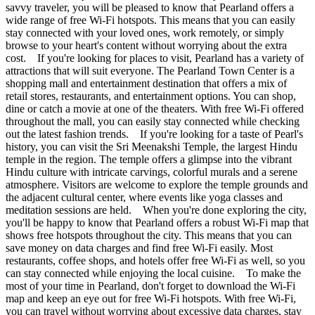
savvy traveler, you will be pleased to know that Pearland offers a
wide range of free Wi-Fi hotspots. This means that you can easily
stay connected with your loved ones, work remotely, or simply
browse to your heart's content without worrying about the extra
cost. If you're looking for places to visit, Pearland has a variety of
attractions that will suit everyone. The Pearland Town Center is a
shopping mall and entertainment destination that offers a mix of
retail stores, restaurants, and entertainment options. You can shop,
dine or catch a movie at one of the theaters. With free Wi-Fi offered
throughout the mall, you can easily stay connected while checking
out the latest fashion trends. If you're looking for a taste of Pearl's
history, you can visit the Sri Meenakshi Temple, the largest Hindu
temple in the region. The temple offers a glimpse into the vibrant
Hindu culture with intricate carvings, colorful murals and a serene
atmosphere. Visitors are welcome to explore the temple grounds and
the adjacent cultural center, where events like yoga classes and
meditation sessions are held. When you're done exploring the city,
you'll be happy to know that Pearland offers a robust Wi-Fi map that
shows free hotspots throughout the city. This means that you can
save money on data charges and find free Wi-Fi easily. Most
restaurants, coffee shops, and hotels offer free Wi-Fi as well, so you
can stay connected while enjoying the local cuisine. To make the
most of your time in Pearland, don't forget to download the Wi-Fi
map and keep an eye out for free Wi-Fi hotspots. With free Wi-Fi,
you can travel without worrying about excessive data charges, stay