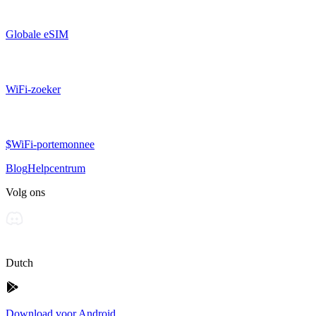
Globale eSIM
WiFi-zoeker
$WiFi-portemonnee
Blog
Helpcentrum
Volg ons
Dutch
Download voor Android