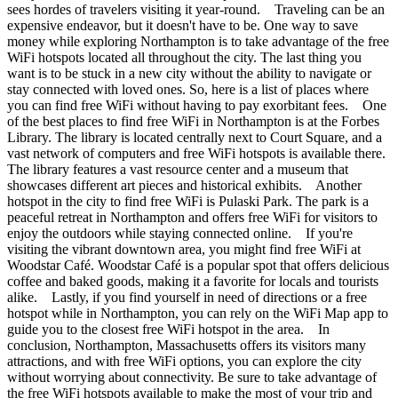
sees hordes of travelers visiting it year-round. Traveling can be an
expensive endeavor, but it doesn't have to be. One way to save
money while exploring Northampton is to take advantage of the free
WiFi hotspots located all throughout the city. The last thing you
want is to be stuck in a new city without the ability to navigate or
stay connected with loved ones. So, here is a list of places where
you can find free WiFi without having to pay exorbitant fees. One
of the best places to find free WiFi in Northampton is at the Forbes
Library. The library is located centrally next to Court Square, and a
vast network of computers and free WiFi hotspots is available there.
The library features a vast resource center and a museum that
showcases different art pieces and historical exhibits. Another
hotspot in the city to find free WiFi is Pulaski Park. The park is a
peaceful retreat in Northampton and offers free WiFi for visitors to
enjoy the outdoors while staying connected online. If you're
visiting the vibrant downtown area, you might find free WiFi at
Woodstar Café. Woodstar Café is a popular spot that offers delicious
coffee and baked goods, making it a favorite for locals and tourists
alike. Lastly, if you find yourself in need of directions or a free
hotspot while in Northampton, you can rely on the WiFi Map app to
guide you to the closest free WiFi hotspot in the area. In
conclusion, Northampton, Massachusetts offers its visitors many
attractions, and with free WiFi options, you can explore the city
without worrying about connectivity. Be sure to take advantage of
the free WiFi hotspots available to make the most of your trip and