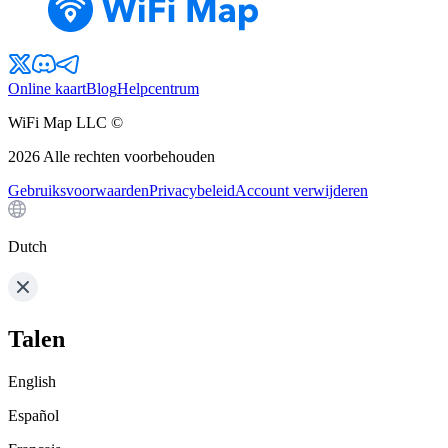
Online kaart
Blog
Helpcentrum
WiFi Map LLC ©
2026
Alle rechten voorbehouden
Gebruiksvoorwaarden
Privacybeleid
Account verwijderen
Dutch
Talen
English
Español