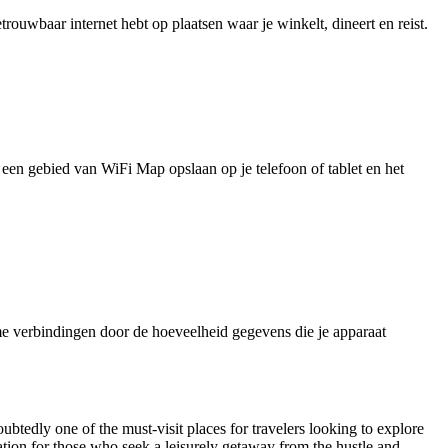
uwbaar internet hebt op plaatsen waar je winkelt, dineert en reist.
je een gebied van WiFi Map opslaan op je telefoon of tablet en het
e verbindingen door de hoeveelheid gegevens die je apparaat
tedly one of the must-visit places for travelers looking to explore
ation for those who seek a leisurely getaway from the hustle and