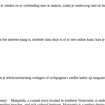
 vinden en er verbinding mee te maken, zodat je onderweg snel en betro
het internet traag is, mobiele data duur is of je niet online kunt, kun 
je telefoonrekening verlagen of webpagina's sneller laden op langzam
ney Maiquetía, a coastal town located in northern Venezuela, is undoub
ding beaches, and rich cultural heritage, Maiquetía is a perfect destin