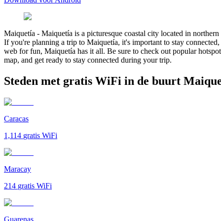
Maiquetía
-
Maiquetía is a picturesque coastal city located in northern
If you're planning a trip to Maiquetía, it's important to stay connecte
web for fun, Maiquetía has it all. Be sure to check out popular hotspot
map, and get ready to stay connected during your trip.
Steden met gratis WiFi in de buurt Maique
Caracas
1,114
gratis WiFi
Maracay
214
gratis WiFi
Guarenas