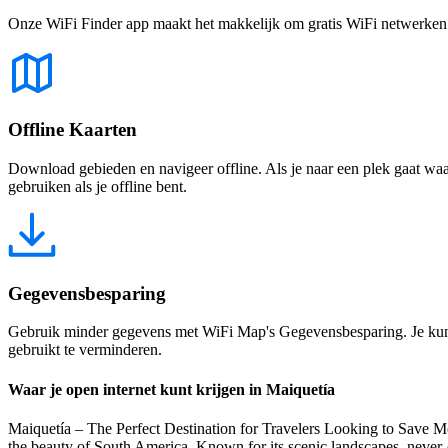
Onze WiFi Finder app maakt het makkelijk om gratis WiFi netwerken te
Offline Kaarten
Download gebieden en navigeer offline. Als je naar een plek gaat waar 
gebruiken als je offline bent.
Gegevensbesparing
Gebruik minder gegevens met WiFi Map's Gegevensbesparing. Je kunt 
gebruikt te verminderen.
Waar je open internet kunt krijgen in Maiquetía
Maiquetía – The Perfect Destination for Travelers Looking to Save Mo
the beauty of South America. Known for its scenic landscapes, never-en