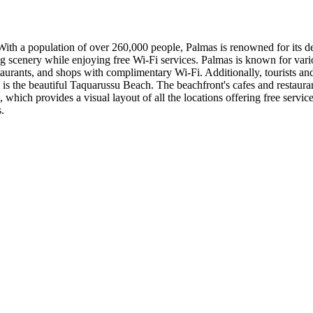
. With a population of over 260,000 people, Palmas is renowned for its d
ning scenery while enjoying free Wi-Fi services. Palmas is known for var
aurants, and shops with complimentary Wi-Fi. Additionally, tourists and
i is the beautiful Taquarussu Beach. The beachfront's cafes and restauran
 which provides a visual layout of all the locations offering free servic
.