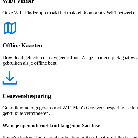
WiFi Vinder
Onze WiFi Finder app maakt het makkelijk om gratis WiFi netwerken te
Offline Kaarten
Download gebieden en navigeer offline. Als je naar een plek gaat waar 
gebruiken als je offline bent.
Gegevensbesparing
Gebruik minder gegevens met WiFi Map's Gegevensbesparing. Je kunt 
gebruikt te verminderen.
Waar je open internet kunt krijgen in São José
If you're looking for a travel destination in Brazil that is off the beaten