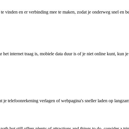
 vinden en er verbinding mee te maken, zodat je onderweg snel en betro
het internet traag is, mobiele data duur is of je niet online kunt, kun 
je telefoonrekening verlagen of webpagina's sneller laden op langzam
 path but still offers plenty of attractions and things to do, consider a tri