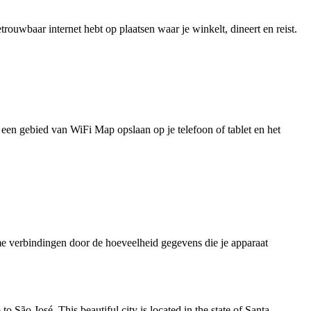
uwbaar internet hebt op plaatsen waar je winkelt, dineert en reist.
je een gebied van WiFi Map opslaan op je telefoon of tablet en het
e verbindingen door de hoeveelheid gegevens die je apparaat
p to São José. This beautiful city is located in the state of Santa