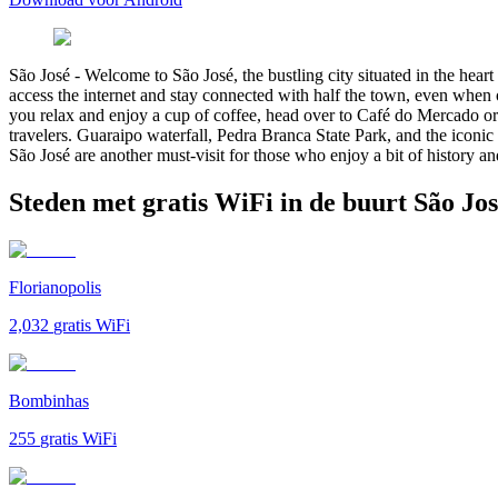
São José
-
Welcome to São José, the bustling city situated in the hear
access the internet and stay connected with half the town, even when o
you relax and enjoy a cup of coffee, head over to Café do Mercado or Ca
travelers. Guaraipo waterfall, Pedra Branca State Park, and the icon
São José are another must-visit for those who enjoy a bit of history 
Steden met gratis WiFi in de buurt São Jo
Florianopolis
2,032
gratis WiFi
Bombinhas
255
gratis WiFi