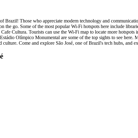
t of Brazil! Those who appreciate modern technology and communication w
n the go. Some of the most popular Wi-Fi hotspots here include libraries
fe Cultura. Tourists can use the Wi-Fi map to locate more hotspots in th
ic Estádio Olímpico Monumental are some of the top sights to see here
and culture. Come and explore São José, one of Brazil's tech hubs, and 
sé