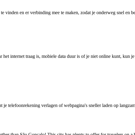
 vinden en er verbinding mee te maken, zodat je onderweg snel en betro
het internet traag is, mobiele data duur is of je niet online kunt, kun 
je telefoonrekening verlagen of webpagina's sneller laden op langzam
er than São Gonçalo! This city has plenty to offer for travelers on a bud