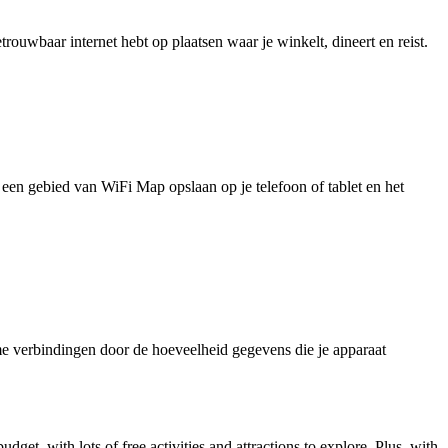
uwbaar internet hebt op plaatsen waar je winkelt, dineert en reist.
je een gebied van WiFi Map opslaan op je telefoon of tablet en het
e verbindingen door de hoeveelheid gegevens die je apparaat
get, with lots of free activities and attractions to explore. Plus, with