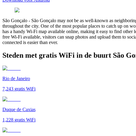
São Gonçalo
-
São Gonçalo may not be as well-known as neighboring Rio
throughout the city. One of the most popular places to catch up on wo
has a handy Wi-Fi map available online, making it easy to find other l
free Wi-Fi available, visitors can snap photos and upload them to socia
connected is easier than ever.
Steden met gratis WiFi in de buurt São Go
Rio de Janeiro
7,243
gratis WiFi
Duque de Caxias
1,228
gratis WiFi