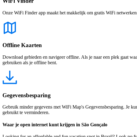
WiFi Vinder
Onze WiFi Finder app maakt het makkelijk om gratis WiFi netwerken te
Offline Kaarten
Download gebieden en navigeer offline. Als je naar een plek gaat waar 
gebruiken als je offline bent.
Gegevensbesparing
Gebruik minder gegevens met WiFi Map's Gegevensbesparing. Je kunt 
gebruikt te verminderen.
Waar je open internet kunt krijgen in São Gonçalo
Looking for an affordable and fun vacation spot in Brazil? Look no furth