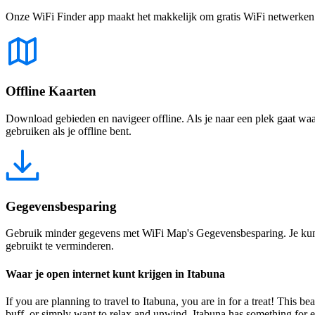
Onze WiFi Finder app maakt het makkelijk om gratis WiFi netwerken te
Offline Kaarten
Download gebieden en navigeer offline. Als je naar een plek gaat waar 
gebruiken als je offline bent.
Gegevensbesparing
Gebruik minder gegevens met WiFi Map's Gegevensbesparing. Je kunt 
gebruikt te verminderen.
Waar je open internet kunt krijgen in Itabuna
If you are planning to travel to Itabuna, you are in for a treat! This be
buff, or simply want to relax and unwind, Itabuna has something for ev