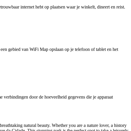
uwbaar internet hebt op plaatsen waar je winkelt, dineert en reist.
je een gebied van WiFi Map opslaan op je telefoon of tablet en het
e verbindingen door de hoeveelheid gegevens die je apparaat
nd breathtaking natural beauty. Whether you are a nature lover, a history
e da Cidade. This stunning park is the perfect spot to take a leisurely