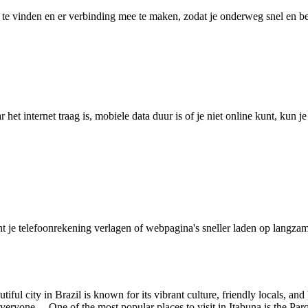
 vinden en er verbinding mee te maken, zodat je onderweg snel en betro
het internet traag is, mobiele data duur is of je niet online kunt, kun 
je telefoonrekening verlagen of webpagina's sneller laden op langzam
autiful city in Brazil is known for its vibrant culture, friendly locals, a
eryone. One of the most popular places to visit in Itabuna is the Parqu