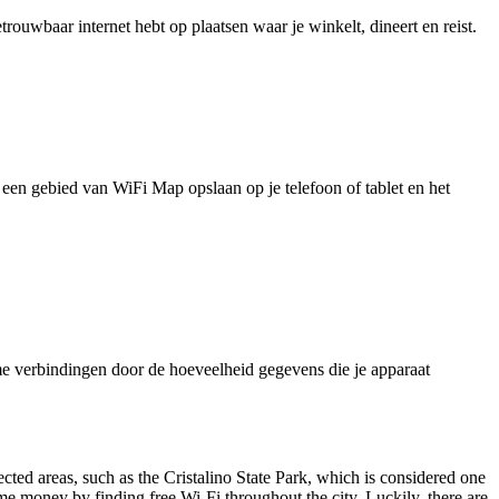
uwbaar internet hebt op plaatsen waar je winkelt, dineert en reist.
je een gebied van WiFi Map opslaan op je telefoon of tablet en het
e verbindingen door de hoeveelheid gegevens die je apparaat
ected areas, such as the Cristalino State Park, which is considered one
ome money by finding free Wi-Fi throughout the city. Luckily, there are