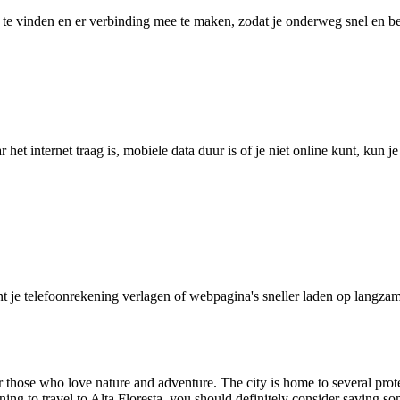
 vinden en er verbinding mee te maken, zodat je onderweg snel en betro
het internet traag is, mobiele data duur is of je niet online kunt, kun 
je telefoonrekening verlagen of webpagina's sneller laden op langzam
for those who love nature and adventure. The city is home to several prot
ing to travel to Alta Floresta, you should definitely consider saving s