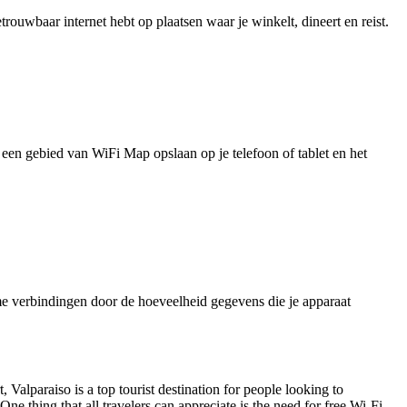
uwbaar internet hebt op plaatsen waar je winkelt, dineert en reist.
je een gebied van WiFi Map opslaan op je telefoon of tablet en het
e verbindingen door de hoeveelheid gegevens die je apparaat
 Valparaiso is a top tourist destination for people looking to
 thing that all travelers can appreciate is the need for free Wi-Fi.