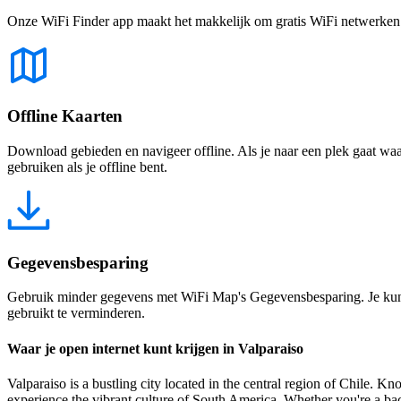
Onze WiFi Finder app maakt het makkelijk om gratis WiFi netwerken te
Offline Kaarten
Download gebieden en navigeer offline. Als je naar een plek gaat waar 
gebruiken als je offline bent.
Gegevensbesparing
Gebruik minder gegevens met WiFi Map's Gegevensbesparing. Je kunt 
gebruikt te verminderen.
Waar je open internet kunt krijgen in Valparaiso
Valparaiso is a bustling city located in the central region of Chile. K
experience the vibrant culture of South America. Whether you're a back