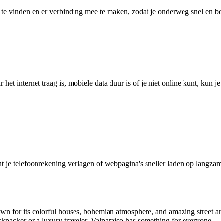
 vinden en er verbinding mee te maken, zodat je onderweg snel en betro
het internet traag is, mobiele data duur is of je niet online kunt, kun 
je telefoonrekening verlagen of webpagina's sneller laden op langzam
nown for its colorful houses, bohemian atmosphere, and amazing street art,
packer or a luxury traveler, Valparaiso has something for everyone. One