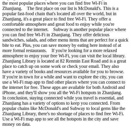
the most popular places where you can find free Wi-Fi in
Zhanjiang. The first place on our list is McDonald's. This is a
popular fast-food chain that's located all over the world, but in
Zhanjiang, it's a great place to find free Wi-Fi. They offer a
comfortable atmosphere and great food to enjoy while you're
connected to the internet. Subway is another popular place where
you can find free Wi-Fi in Zhanjiang. They offer delicious
sandwiches, salads, and other menu items that are perfect for a quick
bite to eat. Plus, you can save money by eating here instead of at
more formal restaurants. If you're looking for a more relaxed
atmosphere to enjoy your free Wi-Fi, you can visit the local library.
Zhanjiang Library is located at 82 Renmin East Road and is a great
place to catch up on some work or check your email. They also
have a variety of books and resources available for you to browse.
If you're in town for a while and want to explore the city, you can
use a Wi-Fi map app to find other places where you can connect to
the internet for free. These apps are available for both Android and
iPhone, and they'll show you all the Wi-Fi hotspots in Zhanjiang.
In conclusion, staying connected while you travel is essential, and
Zhanjiang has a variety of options to keep you connected. From
popular chains like McDonald's and Subway to local gems like the
Zhanjiang Library, there's no shortage of places to find free Wi-Fi.
Use a Wi-Fi map app to see all the hotspots in the city and save
money on data.