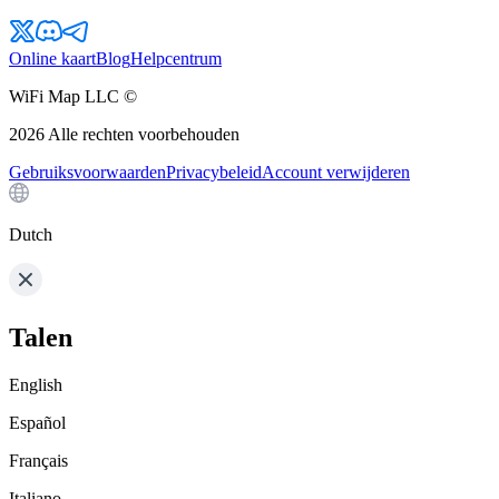
Online kaart
Blog
Helpcentrum
WiFi Map LLC ©
2026
Alle rechten voorbehouden
Gebruiksvoorwaarden
Privacybeleid
Account verwijderen
Dutch
Talen
English
Español
Français
Italiano