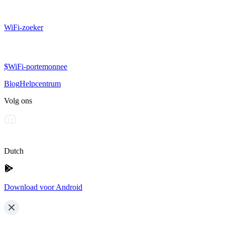
WiFi-zoeker
$WiFi-portemonnee
Blog
Helpcentrum
Volg ons
Dutch
Download voor Android