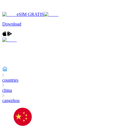
eSIM GRATIS
Download
countries
china
cangzhou