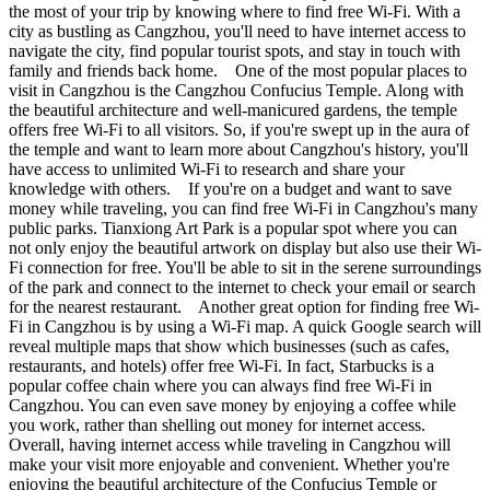
the most of your trip by knowing where to find free Wi-Fi. With a
city as bustling as Cangzhou, you'll need to have internet access to
navigate the city, find popular tourist spots, and stay in touch with
family and friends back home. One of the most popular places to
visit in Cangzhou is the Cangzhou Confucius Temple. Along with
the beautiful architecture and well-manicured gardens, the temple
offers free Wi-Fi to all visitors. So, if you're swept up in the aura of
the temple and want to learn more about Cangzhou's history, you'll
have access to unlimited Wi-Fi to research and share your
knowledge with others. If you're on a budget and want to save
money while traveling, you can find free Wi-Fi in Cangzhou's many
public parks. Tianxiong Art Park is a popular spot where you can
not only enjoy the beautiful artwork on display but also use their Wi-
Fi connection for free. You'll be able to sit in the serene surroundings
of the park and connect to the internet to check your email or search
for the nearest restaurant. Another great option for finding free Wi-
Fi in Cangzhou is by using a Wi-Fi map. A quick Google search will
reveal multiple maps that show which businesses (such as cafes,
restaurants, and hotels) offer free Wi-Fi. In fact, Starbucks is a
popular coffee chain where you can always find free Wi-Fi in
Cangzhou. You can even save money by enjoying a coffee while
you work, rather than shelling out money for internet access.
Overall, having internet access while traveling in Cangzhou will
make your visit more enjoyable and convenient. Whether you're
enjoying the beautiful architecture of the Confucius Temple or