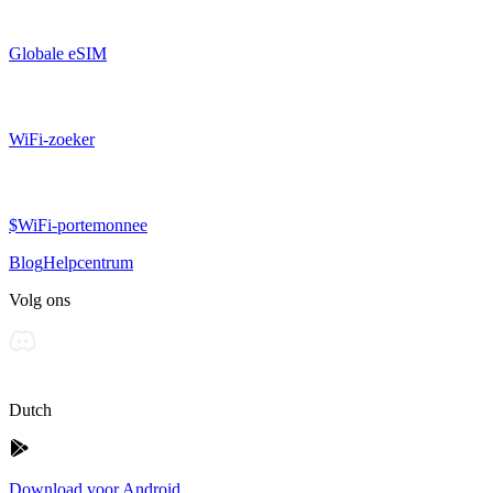
Globale eSIM
WiFi-zoeker
$WiFi-portemonnee
Blog
Helpcentrum
Volg ons
Dutch
Download voor Android