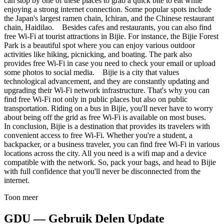
can stop by one of these places to grab a quick bite to eat while
enjoying a strong internet connection. Some popular spots include
the Japan's largest ramen chain, Ichiran, and the Chinese restaurant
chain, Haidilao. Besides cafes and restaurants, you can also find
free Wi-Fi at tourist attractions in Bijie. For instance, the Bijie Forest
Park is a beautiful spot where you can enjoy various outdoor
activities like hiking, picnicking, and boating. The park also
provides free Wi-Fi in case you need to check your email or upload
some photos to social media. Bijie is a city that values
technological advancement, and they are constantly updating and
upgrading their Wi-Fi network infrastructure. That's why you can
find free Wi-Fi not only in public places but also on public
transportation. Riding on a bus in Bijie, you'll never have to worry
about being off the grid as free Wi-Fi is available on most buses.
In conclusion, Bijie is a destination that provides its travelers with
convenient access to free Wi-Fi. Whether you're a student, a
backpacker, or a business traveler, you can find free Wi-Fi in various
locations across the city. All you need is a wifi map and a device
compatible with the network. So, pack your bags, and head to Bijie
with full confidence that you'll never be disconnected from the
internet.
Toon meer
GDU — Gebruik Delen Update