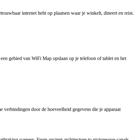
uwbaar internet hebt op plaatsen waar je winkelt, dineert en reist.
je een gebied van WiFi Map opslaan op je telefoon of tablet en het
e verbindingen door de hoeveelheid gegevens die je apparaat
eathtaking scenery. From ancient architecture to picturesque canals,