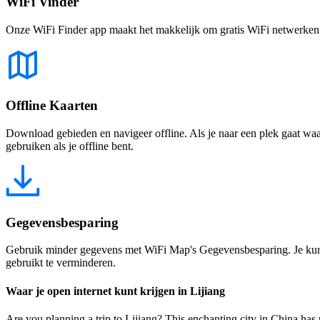
WiFi Vinder
Onze WiFi Finder app maakt het makkelijk om gratis WiFi netwerken te
Offline Kaarten
Download gebieden en navigeer offline. Als je naar een plek gaat waar 
gebruiken als je offline bent.
Gegevensbesparing
Gebruik minder gegevens met WiFi Map's Gegevensbesparing. Je kunt 
gebruikt te verminderen.
Waar je open internet kunt krijgen in Lijiang
Are you planning a trip to Lijiang? This enchanting city in China has p