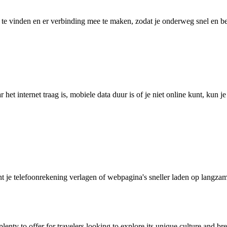
 vinden en er verbinding mee te maken, zodat je onderweg snel en betro
het internet traag is, mobiele data duur is of je niet online kunt, kun 
je telefoonrekening verlagen of webpagina's sneller laden op langzam
lenty to offer for travelers looking to explore its unique culture and br