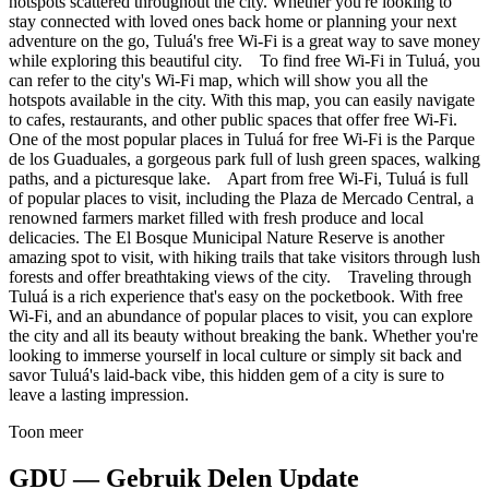
hotspots scattered throughout the city. Whether you're looking to
stay connected with loved ones back home or planning your next
adventure on the go, Tuluá's free Wi-Fi is a great way to save money
while exploring this beautiful city. To find free Wi-Fi in Tuluá, you
can refer to the city's Wi-Fi map, which will show you all the
hotspots available in the city. With this map, you can easily navigate
to cafes, restaurants, and other public spaces that offer free Wi-Fi.
One of the most popular places in Tuluá for free Wi-Fi is the Parque
de los Guaduales, a gorgeous park full of lush green spaces, walking
paths, and a picturesque lake. Apart from free Wi-Fi, Tuluá is full
of popular places to visit, including the Plaza de Mercado Central, a
renowned farmers market filled with fresh produce and local
delicacies. The El Bosque Municipal Nature Reserve is another
amazing spot to visit, with hiking trails that take visitors through lush
forests and offer breathtaking views of the city. Traveling through
Tuluá is a rich experience that's easy on the pocketbook. With free
Wi-Fi, and an abundance of popular places to visit, you can explore
the city and all its beauty without breaking the bank. Whether you're
looking to immerse yourself in local culture or simply sit back and
savor Tuluá's laid-back vibe, this hidden gem of a city is sure to
leave a lasting impression.
Toon meer
GDU — Gebruik Delen Update