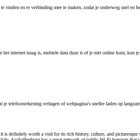
 vinden en er verbinding mee te maken, zodat je onderweg snel en betro
het internet traag is, mobiele data duur is of je niet online kunt, kun 
je telefoonrekening verlagen of webpagina's sneller laden op langzam
definitely worth a visit for its rich history, culture, and picturesque s
ily, Aschaffenburg has a great network of public Wi-Fi hotspots that y