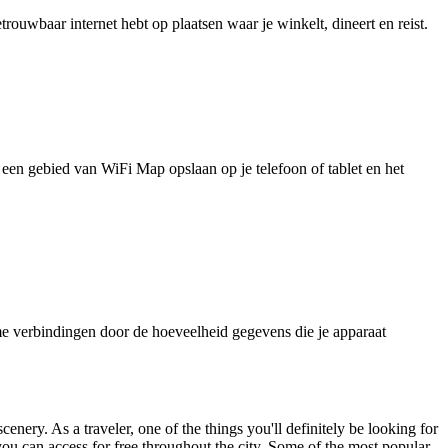
uwbaar internet hebt op plaatsen waar je winkelt, dineert en reist.
je een gebied van WiFi Map opslaan op je telefoon of tablet en het
e verbindingen door de hoeveelheid gegevens die je apparaat
cenery. As a traveler, one of the things you'll definitely be looking for
ou can access for free throughout the city. Some of the most popular