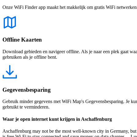
Onze WiFi Finder app maakt het makkelijk om gratis WiFi netwerken te
Offline Kaarten
Download gebieden en navigeer offline. Als je naar een plek gaat waar 
gebruiken als je offline bent.
Gegevensbesparing
Gebruik minder gegevens met WiFi Map's Gegevensbesparing. Je kunt 
gebruikt te verminderen.
Waar je open internet kunt krijgen in Aschaffenburg
Aschaffenburg may not be the most well-known city in Germany, but it is 
is free Wi-Fi to stay connected and save money on data charges. Luck