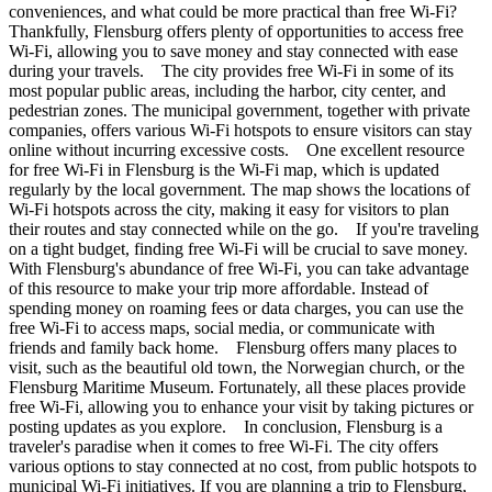
conveniences, and what could be more practical than free Wi-Fi?
Thankfully, Flensburg offers plenty of opportunities to access free
Wi-Fi, allowing you to save money and stay connected with ease
during your travels. The city provides free Wi-Fi in some of its
most popular public areas, including the harbor, city center, and
pedestrian zones. The municipal government, together with private
companies, offers various Wi-Fi hotspots to ensure visitors can stay
online without incurring excessive costs. One excellent resource
for free Wi-Fi in Flensburg is the Wi-Fi map, which is updated
regularly by the local government. The map shows the locations of
Wi-Fi hotspots across the city, making it easy for visitors to plan
their routes and stay connected while on the go. If you're traveling
on a tight budget, finding free Wi-Fi will be crucial to save money.
With Flensburg's abundance of free Wi-Fi, you can take advantage
of this resource to make your trip more affordable. Instead of
spending money on roaming fees or data charges, you can use the
free Wi-Fi to access maps, social media, or communicate with
friends and family back home. Flensburg offers many places to
visit, such as the beautiful old town, the Norwegian church, or the
Flensburg Maritime Museum. Fortunately, all these places provide
free Wi-Fi, allowing you to enhance your visit by taking pictures or
posting updates as you explore. In conclusion, Flensburg is a
traveler's paradise when it comes to free Wi-Fi. The city offers
various options to stay connected at no cost, from public hotspots to
municipal Wi-Fi initiatives. If you are planning a trip to Flensburg,