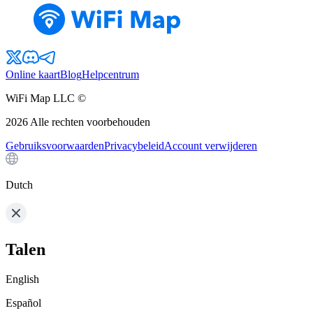
Online kaart
Blog
Helpcentrum
WiFi Map LLC ©
2026
Alle rechten voorbehouden
Gebruiksvoorwaarden
Privacybeleid
Account verwijderen
Dutch
Talen
English
Español