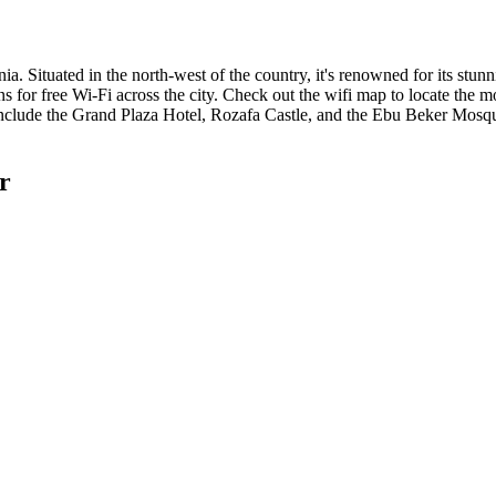
nia. Situated in the north-west of the country, it's renowned for its stu
ns for free Wi-Fi across the city. Check out the wifi map to locate the m
nclude the Grand Plaza Hotel, Rozafa Castle, and the Ebu Beker Mosqu
r