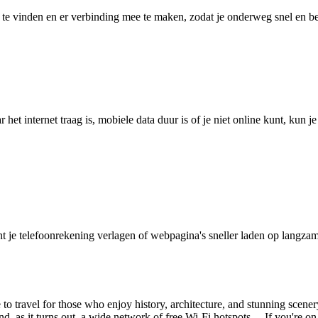
 vinden en er verbinding mee te maken, zodat je onderweg snel en betro
het internet traag is, mobiele data duur is of je niet online kunt, kun 
je telefoonrekening verlagen of webpagina's sneller laden op langzam
ce to travel for those who enjoy history, architecture, and stunning scene
 and, as it turns out, a wide network of free Wi-Fi hotspots. If you're 