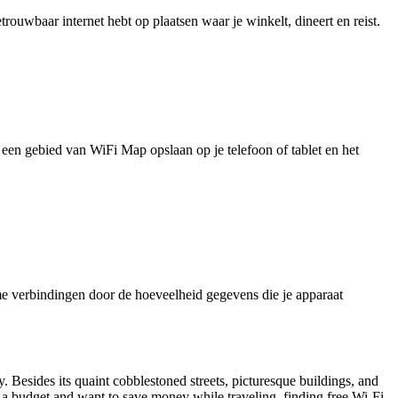
uwbaar internet hebt op plaatsen waar je winkelt, dineert en reist.
je een gebied van WiFi Map opslaan op je telefoon of tablet en het
e verbindingen door de hoeveelheid gegevens die je apparaat
ry. Besides its quaint cobblestoned streets, picturesque buildings, and
on a budget and want to save money while traveling, finding free Wi-Fi