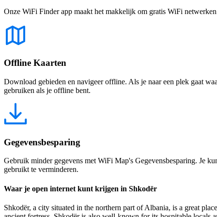
Onze WiFi Finder app maakt het makkelijk om gratis WiFi netwerken te
Offline Kaarten
Download gebieden en navigeer offline. Als je naar een plek gaat waar 
gebruiken als je offline bent.
Gegevensbesparing
Gebruik minder gegevens met WiFi Map's Gegevensbesparing. Je kunt 
gebruikt te verminderen.
Waar je open internet kunt krijgen in Shkodër
Shkodër, a city situated in the northern part of Albania, is a great pla
ancient fortress, Shkodër is also well-known for its hospitable locals