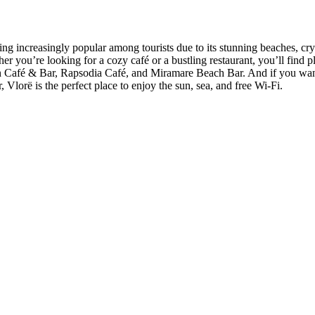
ing increasingly popular among tourists due to its stunning beaches, crys
her you’re looking for a cozy café or a bustling restaurant, you’ll find 
 Café & Bar, Rapsodia Café, and Miramare Beach Bar. And if you want 
, Vlorë is the perfect place to enjoy the sun, sea, and free Wi-Fi.