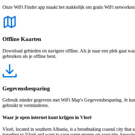
Onze WiFi Finder app maakt het makkelijk om gratis WiFi netwerken te
Offline Kaarten
Download gebieden en navigeer offline. Als je naar een plek gaat waar 
gebruiken als je offline bent.
Gegevensbesparing
Gebruik minder gegevens met WiFi Map's Gegevensbesparing. Je kunt 
gebruikt te verminderen.
Waar je open internet kunt krijgen in Vlorë
Vlorë, located in southern Albania, is a breathtaking coastal city that a
traveling to Vlorë and want to save some money on your trip, knowing w