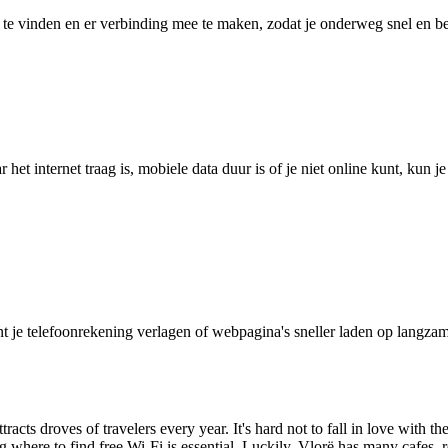
 vinden en er verbinding mee te maken, zodat je onderweg snel en betro
het internet traag is, mobiele data duur is of je niet online kunt, kun 
je telefoonrekening verlagen of webpagina's sneller laden op langzam
ttracts droves of travelers every year. It's hard not to fall in love with 
here to find free Wi-Fi is essential. Luckily, Vlorë has many cafes, re