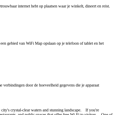
uwbaar internet hebt op plaatsen waar je winkelt, dineert en reist.
je een gebied van WiFi Map opslaan op je telefoon of tablet en het
e verbindingen door de hoeveelheid gegevens die je apparaat
the city's crystal-clear waters and stunning landscape. If you're
staurants, and public spaces that offer free Wi-Fi to visitors. One of