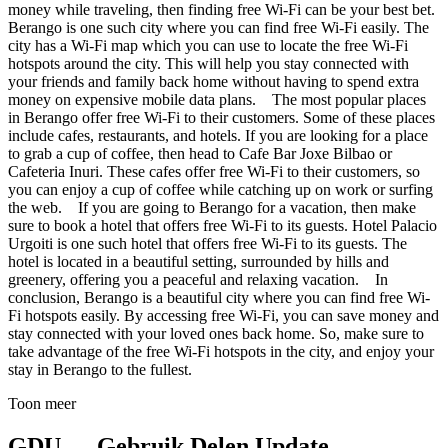
money while traveling, then finding free Wi-Fi can be your best bet.
Berango is one such city where you can find free Wi-Fi easily. The
city has a Wi-Fi map which you can use to locate the free Wi-Fi
hotspots around the city. This will help you stay connected with
your friends and family back home without having to spend extra
money on expensive mobile data plans. The most popular places
in Berango offer free Wi-Fi to their customers. Some of these places
include cafes, restaurants, and hotels. If you are looking for a place
to grab a cup of coffee, then head to Cafe Bar Joxe Bilbao or
Cafeteria Inuri. These cafes offer free Wi-Fi to their customers, so
you can enjoy a cup of coffee while catching up on work or surfing
the web. If you are going to Berango for a vacation, then make
sure to book a hotel that offers free Wi-Fi to its guests. Hotel Palacio
Urgoiti is one such hotel that offers free Wi-Fi to its guests. The
hotel is located in a beautiful setting, surrounded by hills and
greenery, offering you a peaceful and relaxing vacation. In
conclusion, Berango is a beautiful city where you can find free Wi-
Fi hotspots easily. By accessing free Wi-Fi, you can save money and
stay connected with your loved ones back home. So, make sure to
take advantage of the free Wi-Fi hotspots in the city, and enjoy your
stay in Berango to the fullest.
Toon meer
GDU — Gebruik Delen Update