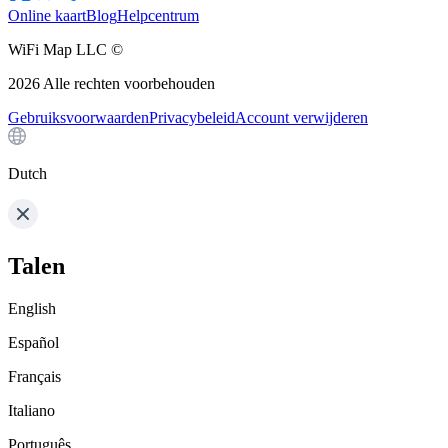
Online kaart
Blog
Helpcentrum
WiFi Map LLC ©
2026
Alle rechten voorbehouden
Gebruiksvoorwaarden
Privacybeleid
Account verwijderen
Dutch
Talen
English
Español
Français
Italiano
Português