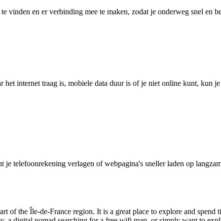
 vinden en er verbinding mee te maken, zodat je onderweg snel en betro
het internet traag is, mobiele data duur is of je niet online kunt, kun 
je telefoonrekening verlagen of webpagina's sneller laden op langzam
art of the Île-de-France region. It is a great place to explore and spend t
 a digital nomad searching for a free wifi map, or simply want to explor