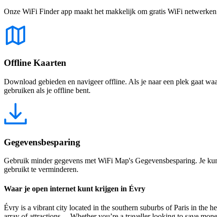
Onze WiFi Finder app maakt het makkelijk om gratis WiFi netwerken te
Offline Kaarten
Download gebieden en navigeer offline. Als je naar een plek gaat waar 
gebruiken als je offline bent.
Gegevensbesparing
Gebruik minder gegevens met WiFi Map's Gegevensbesparing. Je kunt 
gebruikt te verminderen.
Waar je open internet kunt krijgen in Évry
Évry is a vibrant city located in the southern suburbs of Paris in the he
array of attractions. Whether you’re a traveller looking to save money,