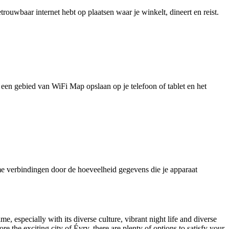
uwbaar internet hebt op plaatsen waar je winkelt, dineert en reist.
je een gebied van WiFi Map opslaan op je telefoon of tablet en het
e verbindingen door de hoeveelheid gegevens die je apparaat
ime, especially with its diverse culture, vibrant night life and diverse
e the exciting city of Évry, there are plenty of options to satisfy your