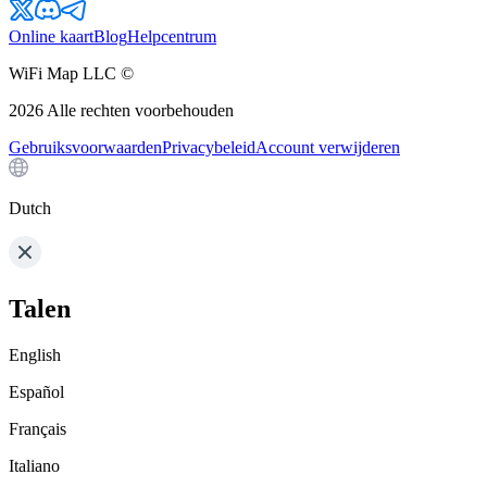
Online kaart
Blog
Helpcentrum
WiFi Map LLC ©
2026
Alle rechten voorbehouden
Gebruiksvoorwaarden
Privacybeleid
Account verwijderen
Dutch
Talen
English
Español
Français
Italiano