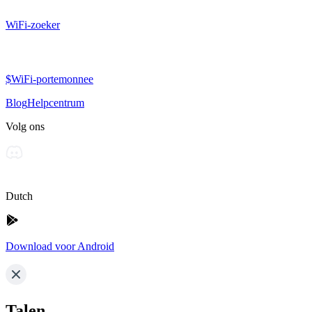
WiFi-zoeker
$WiFi-portemonnee
Blog
Helpcentrum
Volg ons
Dutch
Download voor Android
Talen