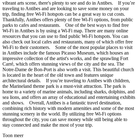
vibrant arts scene, there's plenty to see and do in Antibes. If you’re
traveling to Antibes and are looking to save some money on your
trip, finding free Wi-Fi hotspots can be a great way to cut costs.
Thankfully, Antibes offers plenty of free Wi-Fi options, from public
parks to cafes and restaurants. One of the best ways to find free
Wi-Fi in Antibes is by using a Wi-Fi map. There are many online
resources that you can use to find public Wi-Fi hotspots. You can
also check out local cafes and restaurants, many of which offer free
Wi-Fi to their customers. Some of the most popular places to visit
in Antibes include the famous Picasso Museum, which houses an
impressive collection of the artist's works, and the sprawling Fort
Carré, which offers stunning views of the city and the sea. The
Notre-Dame de Bon-Port is also worth a visit. This beautiful church
is located in the heart of the old town and features unique
architectural details. If you’re traveling to Antibes with children,
the Marineland theme park is a must-visit attraction. The park is
home to a variety of marine animals, including sharks, dolphins, and
sea lions, and offers an array of educational and entertaining exhibits
and shows. Overall, Antibes is a fantastic travel destination,
combining rich history with modern amenities and some of the most
stunning scenery in the world. By utilizing free Wi-Fi options
throughout the city, you can save money while still being able to
stay connected and make the most of your trip.
Toon meer