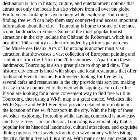
destination is rich in history, culture, and entertainment options that
attract not only the locals but also visitors from all over the globe.
For travelers looking to save money while exploring Tourcoing,
finding free wi-fi can help them stay connected and access important
information about the city. Tourcoing is home to some of the most
iconic landmarks in France. Some of the most popular tourist
attractions in the city include the Château de Robersart, which is a
beautiful 16th-century castle surrounded by picturesque gardens.
The Musée des Beaux-Arts of Tourcoing is another must-visit
attraction that showcases a vast collection of European painting and
sculptures from the 17th to the 20th centuries. Apart from these
landmarks, Tourcoing is also a great place to shop and dine. The
historic city center is lined with shops and local restaurants that offer
traditional French cuisine. For travelers looking for free wi-fi,
several cafes and restaurants in the city provide this service, making
it easy to stay connected to the web while sipping a cup of coffee.
If you are looking for a more convenient way to find free wi-fi in
Tourcoing, then using a Wi-Fi map is a great choice. Websites like
Wi-Fi Space and WIFI Free Spot provide detailed information on
the location of free wi-fi hotspots in the city. With the help of these
websites, exploring Tourcoing while staying connected is now easy
and hassle-free. In conclusion, Tourcoing is a vibrant city that is
popular for its historical landmarks, cultural attractions, and exquisite
dining options. For travelers looking to save money while visiting
the city, finding free wi-fi is a must. With many cafes and restaurants