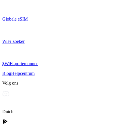
Globale eSIM
WiFi-zoeker
$WiFi-portemonnee
Blog
Helpcentrum
Volg ons
Dutch