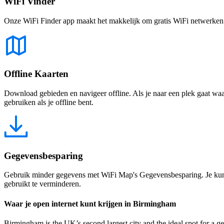
WiFi Vinder
Onze WiFi Finder app maakt het makkelijk om gratis WiFi netwerken te
Offline Kaarten
Download gebieden en navigeer offline. Als je naar een plek gaat waar 
gebruiken als je offline bent.
Gegevensbesparing
Gebruik minder gegevens met WiFi Map's Gegevensbesparing. Je kunt 
gebruikt te verminderen.
Waar je open internet kunt krijgen in Birmingham
Birmingham is the UK’s second largest city and the ideal spot for a g