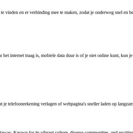
 vinden en er verbinding mee te maken, zodat je onderweg snel en betro
het internet traag is, mobiele data duur is of je niet online kunt, kun 
je telefoonrekening verlagen of webpagina's sneller laden op langzam
etaway. Known for its vibrant culture, diverse communities, and excitin