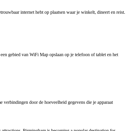
uwbaar internet hebt op plaatsen waar je winkelt, dineert en reist.
je een gebied van WiFi Map opslaan op je telefoon of tablet en het
e verbindingen door de hoeveelheid gegevens die je apparaat
g attractions, Birmingham is becoming a popular destination for