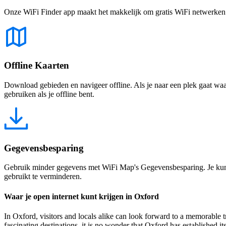
Onze WiFi Finder app maakt het makkelijk om gratis WiFi netwerken te
Offline Kaarten
Download gebieden en navigeer offline. Als je naar een plek gaat waar 
gebruiken als je offline bent.
Gegevensbesparing
Gebruik minder gegevens met WiFi Map's Gegevensbesparing. Je kunt 
gebruikt te verminderen.
Waar je open internet kunt krijgen in Oxford
In Oxford, visitors and locals alike can look forward to a memorable tr
fascinating destinations, it is no wonder that Oxford has established i