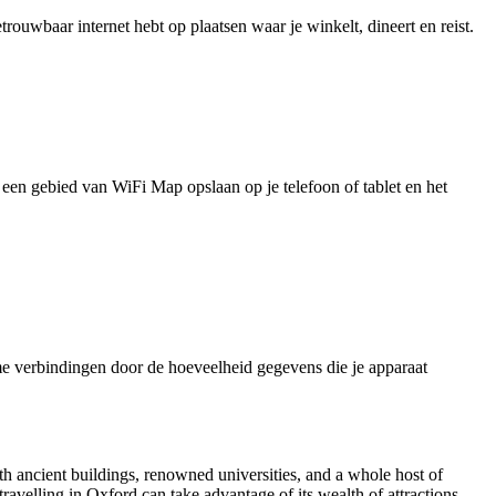
uwbaar internet hebt op plaatsen waar je winkelt, dineert en reist.
je een gebied van WiFi Map opslaan op je telefoon of tablet en het
e verbindingen door de hoeveelheid gegevens die je apparaat
ith ancient buildings, renowned universities, and a whole host of
ravelling in Oxford can take advantage of its wealth of attractions,