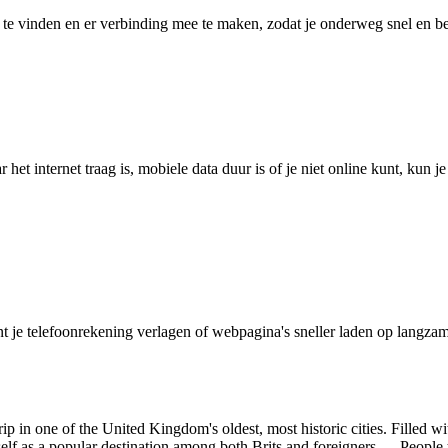
 vinden en er verbinding mee te maken, zodat je onderweg snel en betro
het internet traag is, mobiele data duur is of je niet online kunt, kun 
je telefoonrekening verlagen of webpagina's sneller laden op langzam
ip in one of the United Kingdom's oldest, most historic cities. Filled w
tself as a popular destination among both Brits and foreigners. People t