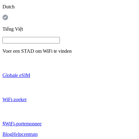
Dutch
Tiếng Việt
Voer een
STAD
om WiFi te vinden
Globale eSIM
WiFi-zoeker
$WiFi-portemonnee
Blog
Helpcentrum