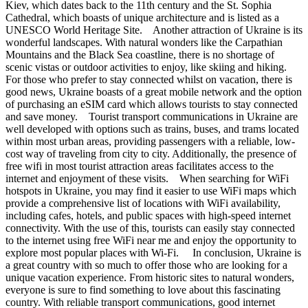
Kiev, which dates back to the 11th century and the St. Sophia
Cathedral, which boasts of unique architecture and is listed as a
UNESCO World Heritage Site. Another attraction of Ukraine is its
wonderful landscapes. With natural wonders like the Carpathian
Mountains and the Black Sea coastline, there is no shortage of
scenic vistas or outdoor activities to enjoy, like skiing and hiking.
For those who prefer to stay connected whilst on vacation, there is
good news, Ukraine boasts of a great mobile network and the option
of purchasing an eSIM card which allows tourists to stay connected
and save money. Tourist transport communications in Ukraine are
well developed with options such as trains, buses, and trams located
within most urban areas, providing passengers with a reliable, low-
cost way of traveling from city to city. Additionally, the presence of
free wifi in most tourist attraction areas facilitates access to the
internet and enjoyment of these visits. When searching for WiFi
hotspots in Ukraine, you may find it easier to use WiFi maps which
provide a comprehensive list of locations with WiFi availability,
including cafes, hotels, and public spaces with high-speed internet
connectivity. With the use of this, tourists can easily stay connected
to the internet using free WiFi near me and enjoy the opportunity to
explore most popular places with Wi-Fi. In conclusion, Ukraine is
a great country with so much to offer those who are looking for a
unique vacation experience. From historic sites to natural wonders,
everyone is sure to find something to love about this fascinating
country. With reliable transport communications, good internet