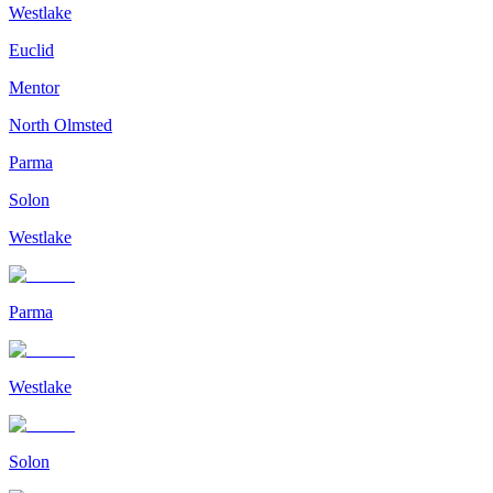
Westlake
Euclid
Mentor
North Olmsted
Parma
Solon
Westlake
Parma
Westlake
Solon