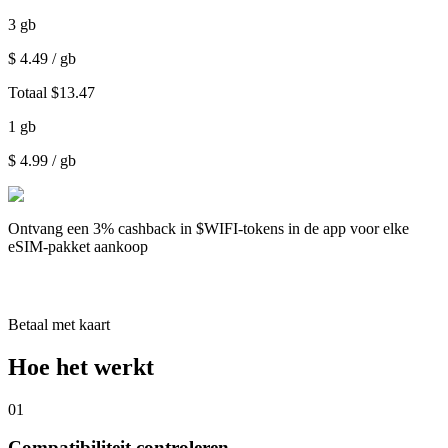
3
gb
$
4.49
/ gb
Totaal
$
13.47
1
gb
$
4.99
/ gb
Ontvang een
3% cashback
in $WIFI-tokens in de app voor elke
eSIM-pakket aankoop
Betaal met kaart
Hoe het werkt
01
Compatibiliteit controleren