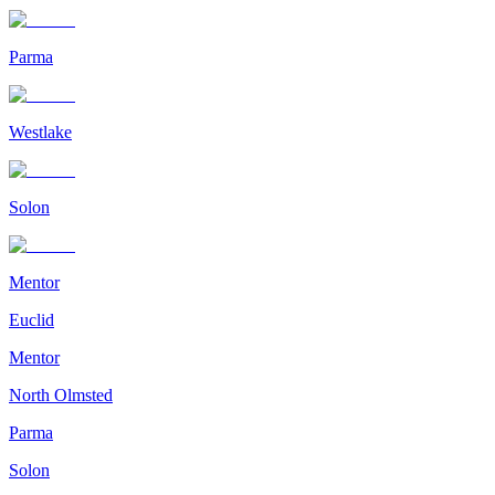
Parma
Westlake
Solon
Mentor
Euclid
Mentor
North Olmsted
Parma
Solon