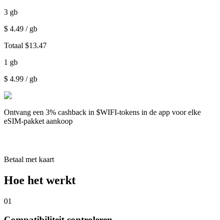
3
gb
$
4.49
/ gb
Totaal
$
13.47
1
gb
$
4.99
/ gb
Ontvang een
3% cashback
in $WIFI-tokens in de app voor elke
eSIM-pakket aankoop
Betaal met kaart
Hoe het werkt
01
Compatibiliteit controleren