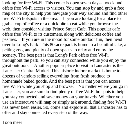
looking for free Wi-Fi. This center is open seven days a week and
offers free Wi-Fi access to visitors. You can stop by and grab a free
map of the city to help you navigate your way around and find other
free Wi-Fi hotspots in the area. If you are looking for a place to
grab a cup of coffee or a quick bite to eat while you browse the
web, then consider visiting Prince Street Cafe. This popular cafe
offers free Wi-Fi to its customers, along with delicious coffee and
pastries. If you are in the mood for some outdoor fun, then head
over to Long's Park. This 80-acre park is home to a beautiful lake, a
petting zoo, and plenty of open spaces to relax and enjoy the
scenery. The best part is that Long's Park offers free Wi-Fi
throughout the park, so you can stay connected while you enjoy the
great outdoors. Another popular place to visit in Lancaster is the
Lancaster Central Market. This historic indoor market is home to
dozens of vendors selling everything from fresh produce to
homemade baked goods. And the best part is that you can access
free Wi-Fi while you shop and browse. No matter where you go in
Lancaster, you are sure to find plenty of free Wi-Fi hotspots to help
you stay connected and save money on your travels. Whether you
use an interactive wifi map or simply ask around, finding free Wi-Fi
has never been easier. So, come and explore all that Lancaster has to
offer and stay connected every step of the way.
Toon meer