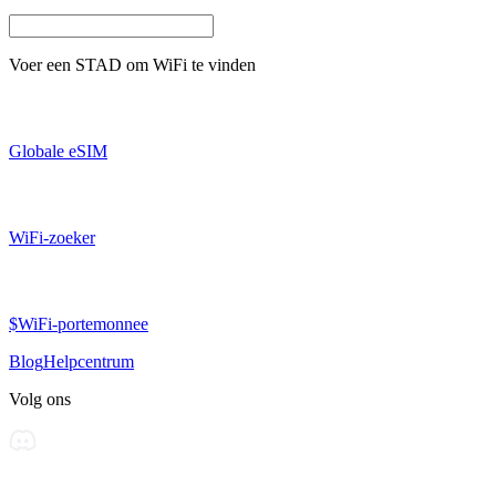
Voer een
STAD
om WiFi te vinden
Globale eSIM
WiFi-zoeker
$WiFi-portemonnee
Blog
Helpcentrum
Volg ons